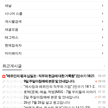
새날
시니어 스쿨
게시물검색
새글모음
태그박스
현재접속자
마이페이지
최근게시글
+
"레위인의 몫과 십일조 - 직무와 헌금에 대한 거룩함” (민수기 18:21-32)
08.09
최근게시글
9일 주일아침예배 본문 및 안내입니다.
08.06
+8
최근게시글
"제사장과 레위인의 직무와 기업” (민수기 18:1-20)
08.02
최근게시글
호떡(문화, 예술, 먹방)MSG - 7월 우리들의 이야기
07.31
최근게시글
2일 주일아침예배 본문 및 안내입니다.
07.30
+7
최근게시글
26년 7월 26일 설교 원고입니다.
07.30
최근게시글
“반역과 중보, 용서와 결과” (민수기 14:11-23)
07.26