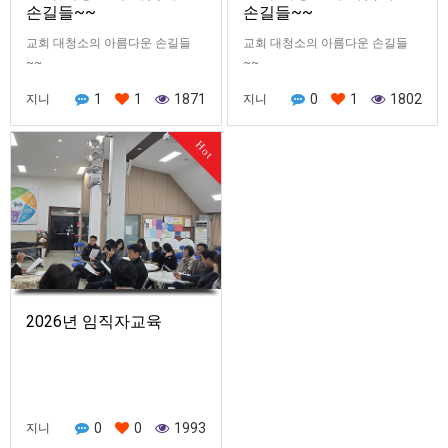
손길들~~
손길들~~
교회 대청소의 아름다운 손길들
교회 대청소의 아름다운 손길들
~~
~~
1
1
1871
0
1
1802
지니
지니
Hot
2026년 임직자교육
0
0
1993
지니