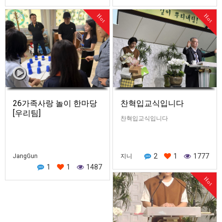
Hot
Hot
26가족사랑 놀이 한마당
찬혁입교식입니다
[우리팀]
찬혁입교식입니다
2
1
1777
JangGun
지니
1
1
1487
Hot