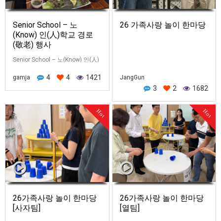
Senior School – 노
26 가족사랑 놀이 한마당
(Know) 인(人)학교 경로
(敬老) 행사
Senior School – 노(Know) 인(人)
학교 경로(敬老) 행사 오늘
4
4
1421
gamja
JangGun
05.31(주) 가정의 달, 마지막 주일,
3
2
1682
가족사랑의 날 정광현 집사님이
교회 어르신들의 신실한 신앙…
Hot
Hot
26가족사랑 놀이 한마당
26가족사랑 놀이 한마당
[사자팀]
[열팀]