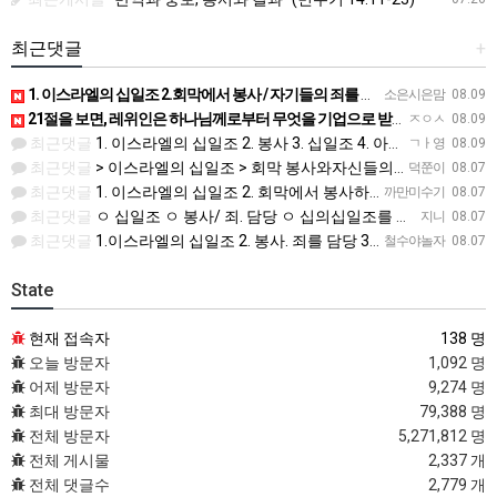
최근댓글
+
1. 이스라엘의 십일조 2.회막에서 봉사 / 자기들의 죄를 담당 3.십일조 4.아름다운것 5.이스라엘 자손의…
소은시은맘
08.09
21절을 보면, 레위인은 하나님께로부터 무엇을 기업으로 받았습니까? > 이스라엘의 십일조 - 23절에 의하면…
ㅈㅇㅅ
08.09
최근댓글
1. 이스라엘의 십일조 2. 봉사 3. 십일조 4. 아름다운 것, 거룩하게 한 부분 5. 죄를 담당하는 것
ㄱㅏ영
08.09
최근댓글
> 이스라엘의 십일조 > 회막 봉사와자신들의 죄 > 십일조의 십일조 > 가장 좋은 부분 > 성물을 더럽히지 …
덕쭌이
08.07
최근댓글
1. 이스라엘의 십일조 2. 회막에서 봉사하며 자기들의 죄를 담당 3. 열째 몫. 십일조의 십일조 4. 받은…
까만미수기
08.07
최근댓글
ㅇ 십일조 ㅇ 봉사/ 죄. 담당 ㅇ 십의십일조를 저제물로 드림 ㅇ 흠 없고 아름다운것 ㅇ 죄 / 죽음
지니
08.07
최근댓글
1.이스라엘의 십일조 2. 봉사. 죄를 담당 3.십일조 4 흠 없이 좋은 것 5.죄. 죽음
철수야놀자
08.07
State
현재 접속자
138 명
오늘 방문자
1,092 명
어제 방문자
9,274 명
최대 방문자
79,388 명
전체 방문자
5,271,812 명
전체 게시물
2,337 개
전체 댓글수
2,779 개