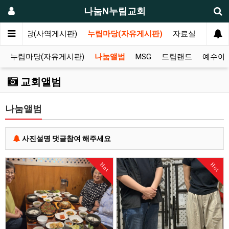
나눔N누림교회
나눔마당(사역게시판)
누림마당(자유게시판)
자료실
누림마당(자유게시판)
나눔앨범
MSG
드림랜드
예수아
교회앨범
나눔앨범
사진설명 댓글참여 해주세요
Hot
Hot