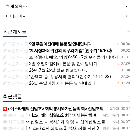
현재접속자
마이페이지
최근게시글
+
최근게시글
9일 주일아침예배 본문 및 안내입니다.
08.06
+5
최근게시글
"제사장과 레위인의 직무와 기업” (민수기 18:1-20)
08.02
최근게시글
호떡(문화, 예술, 먹방)MSG - 7월 우리들의 이야기
07.31
최근게시글
2일 주일아침예배 본문 및 안내입니다.
07.30
+7
최근게시글
26년 7월 26일 설교 원고입니다.
07.30
최근게시글
“반역과 중보, 용서와 결과” (민수기 14:11-23)
07.26
최근게시글
26일 주일아침예배 본문 및 안내입니다.
07.23
+8
최근댓글
+
> 이스라엘의 십일조 > 회막 봉사와자신들의 죄 > 십일조의 십일조 > 가장 좋은 부분 > 성물을 더럽히지 …
덕쭌이
08.07
최근댓글
1. 이스라엘의 십일조 2. 회막에서 봉사하며 자기들의 죄를 담당 3. 열째 몫. 십일조의 십일조 4. 받은…
까만미수기
08.07
최근댓글
ㅇ 십일조 ㅇ 봉사/ 죄. 담당 ㅇ 십의십일조를 저제물로 드림 ㅇ 흠 없고 아름다운것 ㅇ 죄 / 죽음
지니
08.07
최근댓글
1.이스라엘의 십일조 2. 봉사. 죄를 담당 3.십일조 4 흠 없이 좋은 것 5.죄. 죽음
철수야놀자
08.07