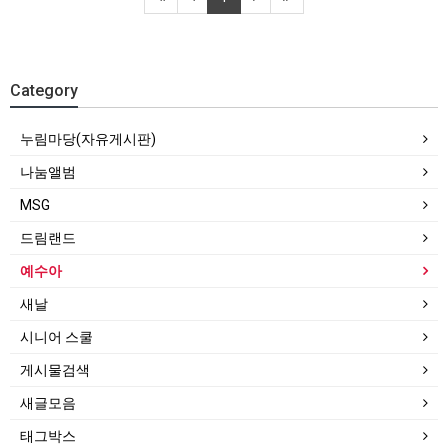
Category
누림마당(자유게시판)
나눔앨범
MSG
드림랜드
예수아
새날
시니어 스쿨
게시물검색
새글모음
태그박스