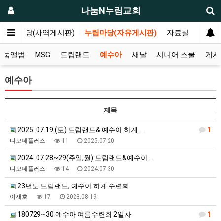
나눔N누림교회
나눔마당(사역게시판)
누림마당(자유게시판)
자료실
나눔앨범
MSG
드림랜드
예수아
새날
시니어 스쿨
게시
예수아
제목
2025. 07.19.(토) 드림랜드& 예수아 하계 …
1
디모데플러스
11
2025.07.20
2024. 07.28~29(주일,월) 드림랜드&예수아 …
디모데플러스
14
2024.07.30
23년도 드림랜드, 예수아 하계 수련회
이재호
17
2023.08.19
180729~30 예수아 여름수련회 2일차
1