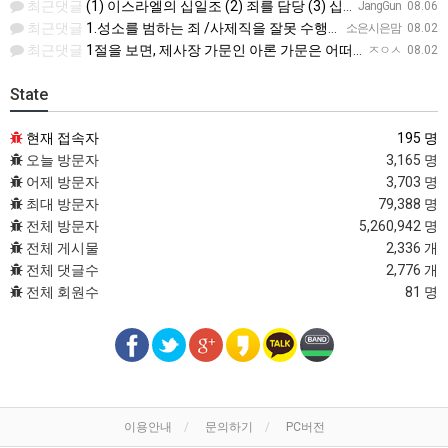
최근댓글
(1) 이스라엘의 십일조 (2) 죄를 담당 (3) 십일조의 십일조 (4) 가장 아름다운 것 (5) 성물을 더…
JangGun
08.06
최근댓글
1.성소를 범하는 죄 /사제직을 잘못 수행한죄 2.진노가 다시는 이스라엘 자손에게 미치지 않는다. 3.모든 …
소은시은맘
08.02
최근댓글
1절을 보면, 제사장 가문인 아론 가문은 어떠한 죄에 대하여 책임을 져야 했습니까? 공동번역으로 살펴보세요.…
ㅈㅇㅅ
08.02
State
현재 접속자
195 명
오늘 방문자
3,165 명
어제 방문자
3,703 명
최대 방문자
79,388 명
전체 방문자
5,260,942 명
전체 게시물
2,336 개
전체 댓글수
2,776 개
전체 회원수
81 명
이용안내
문의하기
PC버전