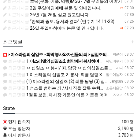
최근게시글
호떡(문화, 예술, 먹방)MSG - 7월 우리들의 이야기
07.31
최근게시글
2일 주일아침예배 본문 및 안내입니다.
07.30
+7
최근게시글
26년 7월 26일 설교 원고입니다.
07.30
최근게시글
“반역과 중보, 용서와 결과” (민수기 14:11-23)
07.26
최근게시글
26일 주일아침예배 본문 및 안내입니다.
07.23
+8
최근댓글
+
> 이스라엘의 십일조 > 회막 봉사와자신들의 죄 > 십일조의 십일조 > 가장 좋은 부분 > 성물을 더럽히지 …
덕쭌이
08.07
최근댓글
1. 이스라엘의 십일조 2. 회막에서 봉사하며 자기들의 죄를 담당 3. 열째 몫. 십일조의 십일조 4. 받은…
까만미수기
08.07
최근댓글
ㅇ 십일조 ㅇ 봉사/ 죄. 담당 ㅇ 십의십일조를 저제물로 드림 ㅇ 흠 없고 아름다운것 ㅇ 죄 / 죽음
지니
08.07
최근댓글
1.이스라엘의 십일조 2. 봉사. 죄를 담당 3.십일조 4 흠 없이 좋은 것 5.죄. 죽음
철수야놀자
08.07
최근댓글
(1) 이스라엘의 십일조 (2) 죄를 담당 (3) 십일조의 십일조 (4) 가장 아름다운 것 (5) 성물을 더…
JangGun
08.06
최근댓글
1.성소를 범하는 죄 /사제직을 잘못 수행한죄 2.진노가 다시는 이스라엘 자손에게 미치지 않는다. 3.모든 …
소은시은맘
08.02
최근댓글
1절을 보면, 제사장 가문인 아론 가문은 어떠한 죄에 대하여 책임을 져야 했습니까? 공동번역으로 살펴보세요.…
ㅈㅇㅅ
08.02
State
현재 접속자
100 명
오늘 방문자
3,190 명
어제 방문자
3,703 명