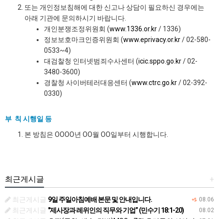
또는 개인정보침해에 대한 신고나 상담이 필요하신 경우에는
아래 기관에 문의하시기 바랍니다.
개인분쟁조정위원회 (
www.1336.or.kr
/ 1336)
정보보호마크인증위원회 (
www.eprivacy.or.kr
/ 02-580-
0533~4)
대검찰청 인터넷범죄수사센터 (
icic.sppo.go.kr
/ 02-
3480-3600)
경찰청 사이버테러대응센터 (
www.ctrc.go.kr
/ 02-392-
0330)
부 칙 시행일 등
본 방침은 OOOO년 OO월 OO일부터 시행합니다.
최근게시글
+
최근게시글
9일 주일아침예배 본문 및 안내입니다.
08.06
+5
최근게시글
"제사장과 레위인의 직무와 기업” (민수기 18:1-20)
08.02