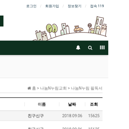
로그인
회원가입
정보찾기
접속 119
홈 > 나눔N누림교회 > 나눔N누림 필독서
이름
날짜
조회
친구신구
2018.09.06
15625