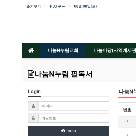
즐겨찾기
RSS 구독
08월 08일(토)
나눔N누림교회
나눔마당(사역게시판
나눔N누림 필독서
나눔N
Login
번호
*
Login