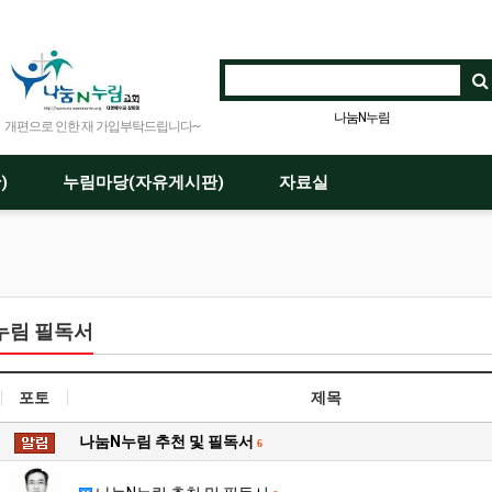
나눔N누림
개편으로 인한 재 가입부탁드립니다~
)
누림마당(자유게시판)
자료실
누림 필독서
포토
제목
나눔N누림 추천 및 필독서
6