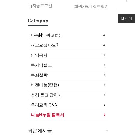
1
자동로그인
회원가입
|
정보찾기
검색
Category
나눔N누림교회는
새로오셨나요?
담임목사
목사님설교
목회철학
비전나눔(칼럼)
성경 묻고 답하기
우리교회 Q&A
나눔N누림 필독서
최근게시글
+