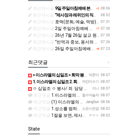
최근게시글
9일 주일아침예배 본문 및 안내입니다.
08.06
+5
최근게시글
"제사장과 레위인의 직무와 기업” (민수기 18:1-20)
08.02
최근게시글
호떡(문화, 예술, 먹방)MSG - 7월 우리들의 이야기
07.31
최근게시글
2일 주일아침예배 본문 및 안내입니다.
07.30
+7
최근게시글
26년 7월 26일 설교 원고입니다.
07.30
최근게시글
“반역과 중보, 용서와 결과” (민수기 14:11-23)
07.26
최근게시글
26일 주일아침예배 본문 및 안내입니다.
07.23
+8
최근댓글
+
> 이스라엘의 십일조 > 회막 봉사와자신들의 죄 > 십일조의 십일조 > 가장 좋은 부분 > 성물을 더럽히지 …
덕쭌이
08.07
1. 이스라엘의 십일조 2. 회막에서 봉사하며 자기들의 죄를 담당 3. 열째 몫. 십일조의 십일조 4. 받은…
까만미수기
08.07
ㅇ 십일조 ㅇ 봉사/ 죄. 담당 ㅇ 십의십일조를 저제물로 드림 ㅇ 흠 없고 아름다운것 ㅇ 죄 / 죽음
지니
08.07
최근댓글
1.이스라엘의 십일조 2. 봉사. 죄를 담당 3.십일조 4 흠 없이 좋은 것 5.죄. 죽음
철수야놀자
08.07
최근댓글
(1) 이스라엘의 십일조 (2) 죄를 담당 (3) 십일조의 십일조 (4) 가장 아름다운 것 (5) 성물을 더…
JangGun
08.06
최근댓글
1.성소를 범하는 죄 /사제직을 잘못 수행한죄 2.진노가 다시는 이스라엘 자손에게 미치지 않는다. 3.모든 …
소은시은맘
08.02
최근댓글
1절을 보면, 제사장 가문인 아론 가문은 어떠한 죄에 대하여 책임을 져야 했습니까? 공동번역으로 살펴보세요.…
ㅈㅇㅅ
08.02
State