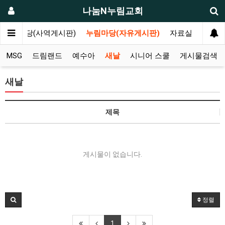
나눔N누림교회
나눔마당(사역게시판)
누림마당(자유게시판)
자료실
MSG
드림랜드
예수아
새날
시니어 스쿨
게시물검색
새날
제목
게시물이 없습니다.
정렬
1