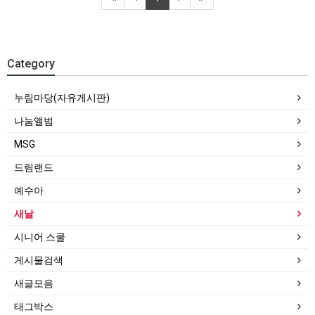
Category
누림마당(자유게시판)
나눔앨범
MSG
드림랜드
예수아
새날
시니어 스쿨
게시물검색
새글모음
태그박스