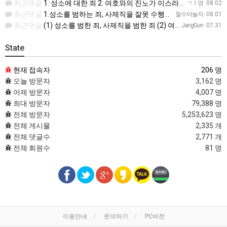
최근댓글
1. 성소에 대한 죄 2. 여호와의 진노가 이스라엘 백성들에게 미치지않음 3. 주관 + 기름부음 4. 영원한…
ㄱㅏ영
08.02
최근댓글
1.성소를 범하는 죄, 사제직을 잘못 수행한 죄 2.여호와의 진노 3.주관하고, 기름 부음을 받음 4.소금을…
철수야놀자
08.01
최근댓글
(1) 성소를 범한 죄, 사제직을 범한 죄 (2) 여호와의 진노가 다시는 이스라엘 자손에게 미치지 아니하리라…
JangGun
07.31
State
현재 접속자
206 명
오늘 방문자
3,162 명
어제 방문자
4,007 명
최대 방문자
79,388 명
전체 방문자
5,253,623 명
전체 게시물
2,335 개
전체 댓글수
2,771 개
전체 회원수
81 명
이용안내
문의하기
PC버전