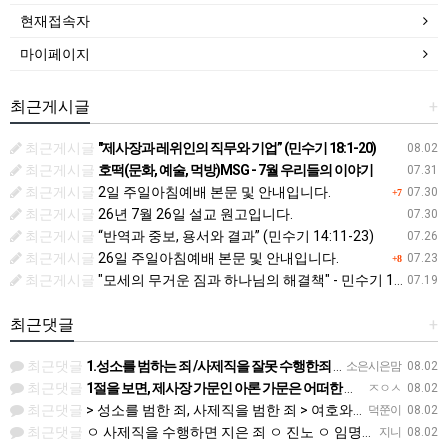
현재접속자
마이페이지
최근게시글
+
최근게시글
"제사장과 레위인의 직무와 기업” (민수기 18:1-20)
08.02
최근게시글
호떡(문화, 예술, 먹방)MSG - 7월 우리들의 이야기
07.31
최근게시글
2일 주일아침예배 본문 및 안내입니다.
07.30
+7
최근게시글
26년 7월 26일 설교 원고입니다.
07.30
최근게시글
“반역과 중보, 용서와 결과” (민수기 14:11-23)
07.26
최근게시글
26일 주일아침예배 본문 및 안내입니다.
07.23
+8
최근게시글
"모세의 무거운 짐과 하나님의 해결책" - 민수기 11장 10-30절 07.19.(주)
07.19
최근댓글
+
최근댓글
1.성소를 범하는 죄 /사제직을 잘못 수행한죄 2.진노가 다시는 이스라엘 자손에게 미치지 않는다. 3.모든 …
소은시은맘
08.02
최근댓글
1절을 보면, 제사장 가문인 아론 가문은 어떠한 죄에 대하여 책임을 져야 했습니까? 공동번역으로 살펴보세요.…
ㅈㅇㅅ
08.02
최근댓글
> 성소를 범한 죄, 사제직을 범한 죄 > 여호와의 진노가 다시는 이스라엘 자손에게 미치지 아니하리라 > 주…
덕쭌이
08.02
최근댓글
ㅇ 사제직을 수행하면 지은 죄 ㅇ 진노 ㅇ 임명/ 규정 ㅇ 영원한 계약 ㅇ 분깃. 하나님
지니
08.02