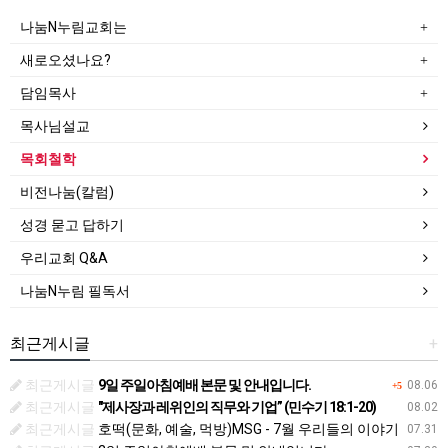
나눔N누림교회는
새로오셨나요?
담임목사
목사님설교
목회철학
비전나눔(칼럼)
성경 묻고 답하기
우리교회 Q&A
나눔N누림 필독서
최근게시글
+
최근게시글
9일 주일아침예배 본문 및 안내입니다.
08.06
+5
최근게시글
"제사장과 레위인의 직무와 기업” (민수기 18:1-20)
08.02
최근게시글
호떡(문화, 예술, 먹방)MSG - 7월 우리들의 이야기
07.31