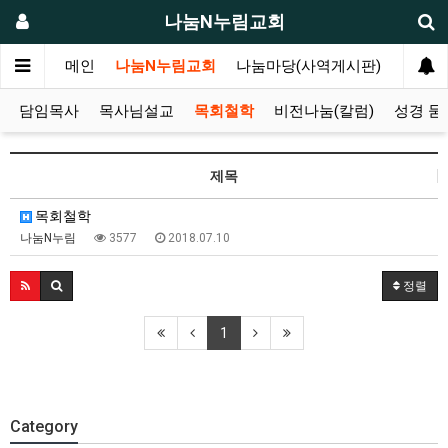
나눔N누림교회
메인
나눔N누림교회
나눔마당(사역게시판)
누림마
담임목사
목사님설교
목회철학
비전나눔(칼럼)
성경 묻
제목
목회철학
나눔N누림
3577
2018.07.10
정렬
1
Category