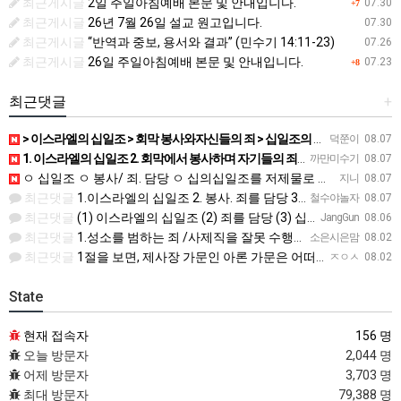
최근게시글
2일 주일아침예배 본문 및 안내입니다.
07.30
+7
최근게시글
26년 7월 26일 설교 원고입니다.
07.30
최근게시글
“반역과 중보, 용서와 결과” (민수기 14:11-23)
07.26
최근게시글
26일 주일아침예배 본문 및 안내입니다.
07.23
+8
최근댓글
+
> 이스라엘의 십일조 > 회막 봉사와자신들의 죄 > 십일조의 십일조 > 가장 좋은 부분 > 성물을 더럽히지 …
덕쭌이
08.07
1. 이스라엘의 십일조 2. 회막에서 봉사하며 자기들의 죄를 담당 3. 열째 몫. 십일조의 십일조 4. 받은…
까만미수기
08.07
ㅇ 십일조 ㅇ 봉사/ 죄. 담당 ㅇ 십의십일조를 저제물로 드림 ㅇ 흠 없고 아름다운것 ㅇ 죄 / 죽음
지니
08.07
최근댓글
1.이스라엘의 십일조 2. 봉사. 죄를 담당 3.십일조 4 흠 없이 좋은 것 5.죄. 죽음
철수야놀자
08.07
최근댓글
(1) 이스라엘의 십일조 (2) 죄를 담당 (3) 십일조의 십일조 (4) 가장 아름다운 것 (5) 성물을 더…
JangGun
08.06
최근댓글
1.성소를 범하는 죄 /사제직을 잘못 수행한죄 2.진노가 다시는 이스라엘 자손에게 미치지 않는다. 3.모든 …
소은시은맘
08.02
최근댓글
1절을 보면, 제사장 가문인 아론 가문은 어떠한 죄에 대하여 책임을 져야 했습니까? 공동번역으로 살펴보세요.…
ㅈㅇㅅ
08.02
State
현재 접속자
156 명
오늘 방문자
2,044 명
어제 방문자
3,703 명
최대 방문자
79,388 명