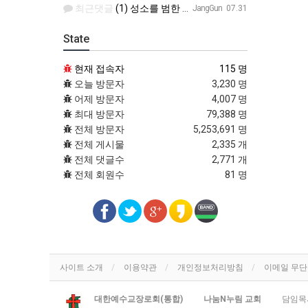
최근댓글
(1) 성소를 범한 죄, 사제직을 범한 죄 (2) 여호와의 진노가 다시는 이스라엘 자손에게 미치지 아니하리라…
JangGun
07.31
State
현재 접속자
115 명
오늘 방문자
3,230 명
어제 방문자
4,007 명
최대 방문자
79,388 명
전체 방문자
5,253,691 명
전체 게시물
2,335 개
전체 댓글수
2,771 개
전체 회원수
81 명
사이트 소개
이용약관
개인정보처리방침
이메일 무
대한예수교장로회(통합)
나눔N누림 교회
담임목사