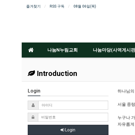
즐겨찾기
RSS 구독
08월 06일(목)
나눔N누림교회
나눔마당(사역게시판
Introduction
Login
하나님의
서울 중랑
누구나 
자유롭게
Login