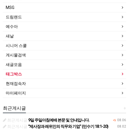
MSG
드림랜드
예수아
새날
시니어 스쿨
게시물검색
새글모음
태그박스
현재접속자
마이페이지
최근게시글
+
최근게시글
9일 주일아침예배 본문 및 안내입니다.
08.06
+5
최근게시글
"제사장과 레위인의 직무와 기업” (민수기 18:1-20)
08.02