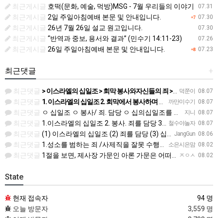
최근게시글
호떡(문화, 예술, 먹방)MSG - 7월 우리들의 이야기
07.31
최근게시글
2일 주일아침예배 본문 및 안내입니다.
07.30
+7
최근게시글
26년 7월 26일 설교 원고입니다.
07.30
최근게시글
“반역과 중보, 용서와 결과” (민수기 14:11-23)
07.26
최근게시글
26일 주일아침예배 본문 및 안내입니다.
07.23
+8
최근댓글
+
최근댓글
> 이스라엘의 십일조 > 회막 봉사와자신들의 죄 > 십일조의 십일조 > 가장 좋은 부분 > 성물을 더럽히지 …
덕쭌이
08.07
최근댓글
1. 이스라엘의 십일조 2. 회막에서 봉사하며 자기들의 죄를 담당 3. 열째 몫. 십일조의 십일조 4. 받은…
까만미수기
08.07
최근댓글
ㅇ 십일조 ㅇ 봉사/ 죄. 담당 ㅇ 십의십일조를 저제물로 드림 ㅇ 흠 없고 아름다운것 ㅇ 죄 / 죽음
지니
08.07
최근댓글
1.이스라엘의 십일조 2. 봉사. 죄를 담당 3.십일조 4 흠 없이 좋은 것 5.죄. 죽음
철수야놀자
08.07
최근댓글
(1) 이스라엘의 십일조 (2) 죄를 담당 (3) 십일조의 십일조 (4) 가장 아름다운 것 (5) 성물을 더…
JangGun
08.06
최근댓글
1.성소를 범하는 죄 /사제직을 잘못 수행한죄 2.진노가 다시는 이스라엘 자손에게 미치지 않는다. 3.모든 …
소은시은맘
08.02
최근댓글
1절을 보면, 제사장 가문인 아론 가문은 어떠한 죄에 대하여 책임을 져야 했습니까? 공동번역으로 살펴보세요.…
ㅈㅇㅅ
08.02
State
현재 접속자
94 명
오늘 방문자
3,559 명