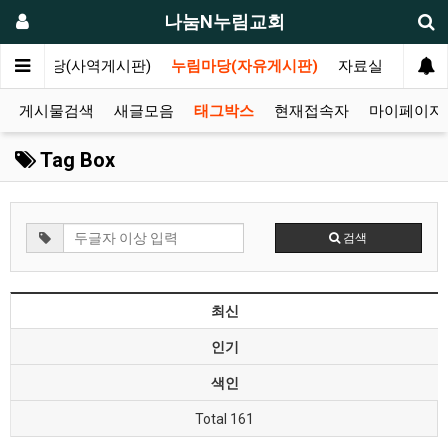
나눔N누림교회
나눔마당(사역게시판)
누림마당(자유게시판)
자료실
게시물검색
새글모음
태그박스
현재접속자
마이페이지
Tag Box
검색
최신
인기
색인
Total 161