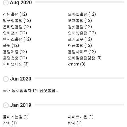
Aug 2020
강남홀덤 (12)
모바일홀덤 (12)
압구정홀덤 (12)
오프홀덤 (12)
온라인홀덤 (12)
원샷홀덤 (12)
인싸포커 (12)
인터넷홀덤 (12)
텍사스홀덤 (12)
포커고수 (12)
풀팟 (12)
현금홀덤 (12)
홀덤매충 (12)
홀덤사이트 (12)
홀덤첫충 (12)
모바일홀덤꿈잼 (3)
파이널나인 (3)
kmgm (3)
Jun 2020
국내 동시접속자 1위 원샷홀덤 가입추천인:1111 텔레그램:mgm00 https://www.oneshot03.com ◀원샷홀덤 안드로이드 아이폰 PC 모두 가능하며 고퀄리티 디자인과 간편한 플레이 가능 ◈ 업계 최초 레이크백 1% 설정 ( 배팅시마다 1%자동적립 ) ◈ 매일 진행되는 높은 상금의 토너먼트 ◈다양한 블라인드와 다양한 플레이어 ◈24시 랜덤잭팟 이벤트 및 다양한 신규 이벤트 진행중 ◈온라인&모바일 홀덤 계열 1등 ◈첫충전 매충전 항시 10% (1)
Jan 2019
돌아가는길 (1)
사이트개편 (1)
장애 (1)
탕자 (1)