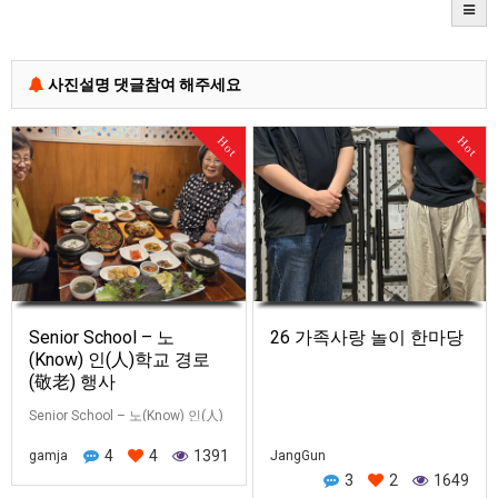
사진설명 댓글참여 해주세요
Hot
Hot
Senior School – 노
26 가족사랑 놀이 한마당
(Know) 인(人)학교 경로
(敬老) 행사
Senior School – 노(Know) 인(人)
학교 경로(敬老) 행사 오늘
4
4
1391
gamja
JangGun
05.31(주) 가정의 달, 마지막 주일,
3
2
1649
가족사랑의 날 정광현 집사님이