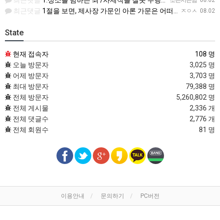
최근댓글
1.성소를 범하는 죄 /사제직을 잘못 수행한죄 2.진노가 다시는 이스라엘 자손에게 미치지 않는다. 3.모든 …
소은시은맘
08.02
최근댓글
1절을 보면, 제사장 가문인 아론 가문은 어떠한 죄에 대하여 책임을 져야 했습니까? 공동번역으로 살펴보세요.…
ㅈㅇㅅ
08.02
State
현재 접속자
108 명
오늘 방문자
3,025 명
어제 방문자
3,703 명
최대 방문자
79,388 명
전체 방문자
5,260,802 명
전체 게시물
2,336 개
전체 댓글수
2,776 개
전체 회원수
81 명
이용안내
문의하기
PC버전