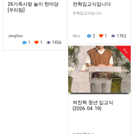
26가족사랑 놀이 한마당
찬혁입교식입니다
[우리팀]
찬혁입교식입니다
2
1
1762
JangGun
지니
1
1
1456
Hot
박찬혁 청년 입교식
(2026. 04. 19)