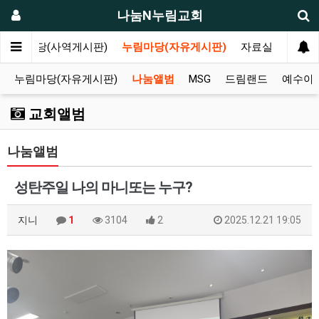
나눔N누림교회
나눔마당(사역게시판)
누림마당(자유게시판)
자료실
누림마당(자유게시판)
나눔앨범
MSG
드림랜드
예수아
교회앨범
나눔앨범
성탄주일 나의 마니또는 누구?
지니
1
3104
2
2025.12.21 19:05