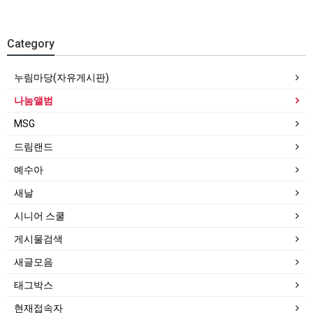
Category
누림마당(자유게시판)
나눔앨범
MSG
드림랜드
예수아
새날
시니어 스쿨
게시물검색
새글모음
태그박스
현재접속자