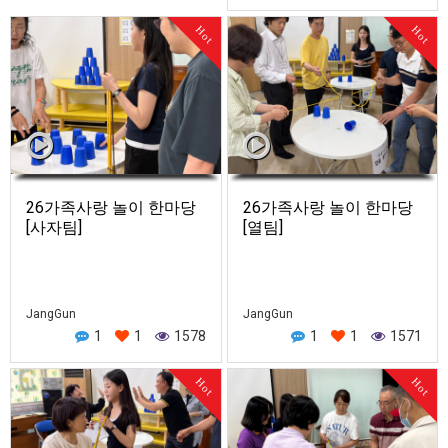
교회 어르신들의 신실한 신앙…
Hot
Hot
26가족사랑 놀이 한마당
26가족사랑 놀이 한마당
[사자팀]
[열팀]
JangGun
JangGun
1
1
1578
1
1
1571
Hot
Hot