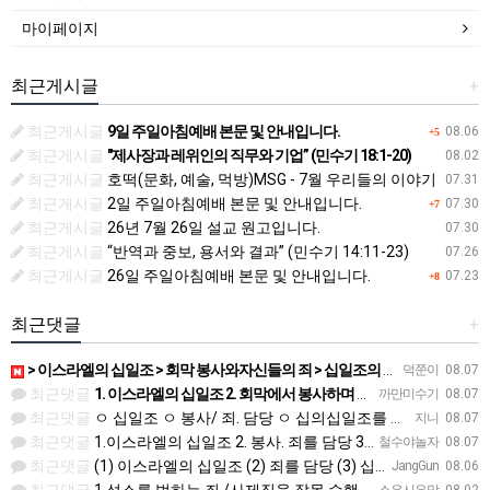
마이페이지
최근게시글
+
최근게시글
9일 주일아침예배 본문 및 안내입니다.
08.06
+5
최근게시글
"제사장과 레위인의 직무와 기업” (민수기 18:1-20)
08.02
최근게시글
호떡(문화, 예술, 먹방)MSG - 7월 우리들의 이야기
07.31
최근게시글
2일 주일아침예배 본문 및 안내입니다.
07.30
+7
최근게시글
26년 7월 26일 설교 원고입니다.
07.30
최근게시글
“반역과 중보, 용서와 결과” (민수기 14:11-23)
07.26
최근게시글
26일 주일아침예배 본문 및 안내입니다.
07.23
+8
최근댓글
+
> 이스라엘의 십일조 > 회막 봉사와자신들의 죄 > 십일조의 십일조 > 가장 좋은 부분 > 성물을 더럽히지 …
덕쭌이
08.07
최근댓글
1. 이스라엘의 십일조 2. 회막에서 봉사하며 자기들의 죄를 담당 3. 열째 몫. 십일조의 십일조 4. 받은…
까만미수기
08.07
최근댓글
ㅇ 십일조 ㅇ 봉사/ 죄. 담당 ㅇ 십의십일조를 저제물로 드림 ㅇ 흠 없고 아름다운것 ㅇ 죄 / 죽음
지니
08.07
최근댓글
1.이스라엘의 십일조 2. 봉사. 죄를 담당 3.십일조 4 흠 없이 좋은 것 5.죄. 죽음
철수야놀자
08.07
최근댓글
(1) 이스라엘의 십일조 (2) 죄를 담당 (3) 십일조의 십일조 (4) 가장 아름다운 것 (5) 성물을 더…
JangGun
08.06