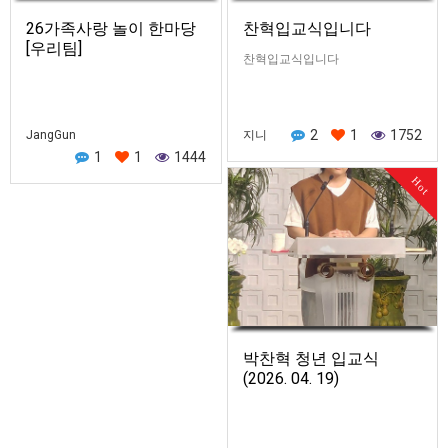
26가족사랑 놀이 한마당
찬혁입교식입니다
[우리팀]
찬혁입교식입니다
2
1
1752
JangGun
지니
1
1
1444
Hot
박찬혁 청년 입교식
(2026. 04. 19)