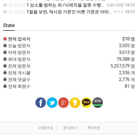
최근댓글
1.성소를 범하는 죄 /사제직을 잘못 수행한죄 2.진노가 다시는 이스라엘 자손에게 미치지 않는다. 3.모든 …
소은시은맘
08.02
최근댓글
1절을 보면, 제사장 가문인 아론 가문은 어떠한 죄에 대하여 책임을 져야 했습니까? 공동번역으로 살펴보세요.…
ㅈㅇㅅ
08.02
State
현재 접속자
210 명
오늘 방문자
3,505 명
어제 방문자
3,613 명
최대 방문자
79,388 명
전체 방문자
5,257,579 명
전체 게시물
2,336 개
전체 댓글수
2,776 개
전체 회원수
81 명
이용안내
문의하기
PC버전