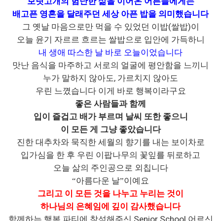
보릿고개의 험난한 삶을 이어온 어른들에게는
배고픈 영혼을 달래주던 세상 아픈 밥을 의미했습니다
(
)
그 옛날 마음으로만 먹을 수 있었던 이밥
쌀밥
이
오늘 윤기 자르르 흐르는 쌀밥으로 입안에 가득하니
내 생애 따스한 날 바로 오늘이었습니다
맛난 음식을 마주하고 서로의 얼굴에 평안함을 느끼니
,
누가 말하지 않아도
가르치지 않아도
우린 느꼈습니다 이게 바로 행복이라구요
좋은 사람들과 함께
입이 즐겁고 배가 부르며 날씨 또한 좋으니
이 모든 게 그냥 좋았습니다
진한 대추차와 묵직한 세월의 향기를 내는 보이차로
입가심을 한 후 우린 이팝나무의 꽃잎를 뒤로하고
오늘 삶의 주인공으로 외칩니다
“
아름다운 날
”
이예요
그리고 이 모든 것을 나누고 누리는 것이
하나님의 은혜임에 깊이 감사했습니다
Senior School
함께하는 행복 파티에 참석해주신
어르신