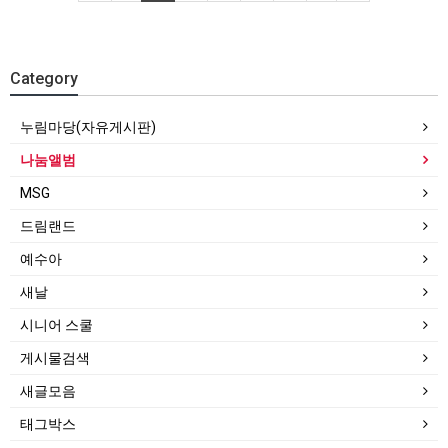
Category
누림마당(자유게시판)
나눔앨범
MSG
드림랜드
예수아
새날
시니어 스쿨
게시물검색
새글모음
태그박스