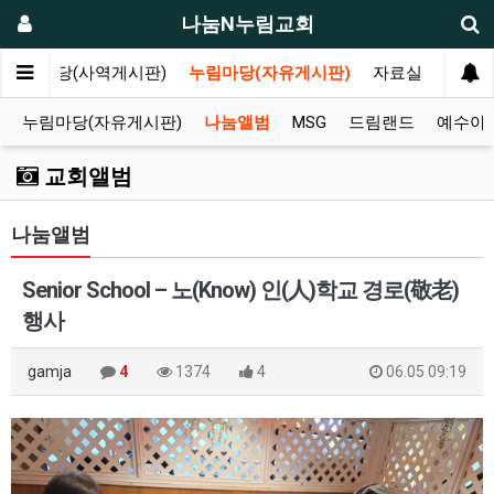
나눔N누림교회
나눔마당(사역게시판)
누림마당(자유게시판)
자료실
누림마당(자유게시판)
나눔앨범
MSG
드림랜드
예수아
교회앨범
나눔앨범
Senior School – 노(Know) 인(人)학교 경로(敬老)
행사
gamja
4
1374
4
06.05 09:19