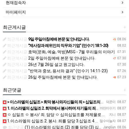
현재접속자
마이페이지
최근게시글
+
최근게시글
9일 주일아침예배 본문 및 안내입니다.
08.06
+5
최근게시글
"제사장과 레위인의 직무와 기업” (민수기 18:1-20)
08.02
최근게시글
호떡(문화, 예술, 먹방)MSG - 7월 우리들의 이야기
07.31
최근게시글
2일 주일아침예배 본문 및 안내입니다.
07.30
+7
최근게시글
26년 7월 26일 설교 원고입니다.
07.30
최근게시글
“반역과 중보, 용서와 결과” (민수기 14:11-23)
07.26
최근게시글
26일 주일아침예배 본문 및 안내입니다.
07.23
+8
최근댓글
+
> 이스라엘의 십일조 > 회막 봉사와자신들의 죄 > 십일조의 십일조 > 가장 좋은 부분 > 성물을 더럽히지 …
덕쭌이
08.07
1. 이스라엘의 십일조 2. 회막에서 봉사하며 자기들의 죄를 담당 3. 열째 몫. 십일조의 십일조 4. 받은…
까만미수기
08.07
ㅇ 십일조 ㅇ 봉사/ 죄. 담당 ㅇ 십의십일조를 저제물로 드림 ㅇ 흠 없고 아름다운것 ㅇ 죄 / 죽음
지니
08.07
1.이스라엘의 십일조 2. 봉사. 죄를 담당 3.십일조 4 흠 없이 좋은 것 5.죄. 죽음
철수야놀자
08.07
최근댓글
(1) 이스라엘의 십일조 (2) 죄를 담당 (3) 십일조의 십일조 (4) 가장 아름다운 것 (5) 성물을 더…
JangGun
08.06