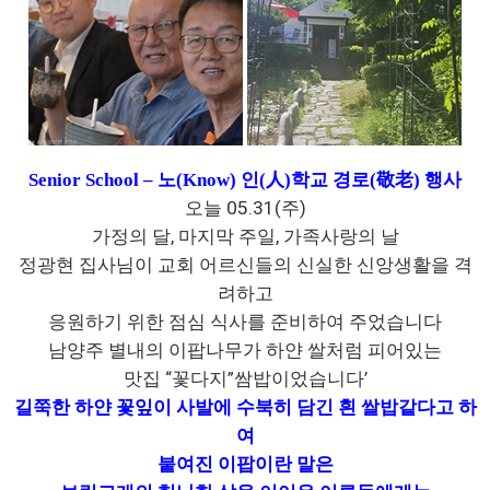
Senior School
–
노
(Know)
인
(
人
)
학교 경로
(
敬老
)
행사
05.31(
)
오늘
주
,
,
가정의 달
마지막 주일
가족사랑의 날
정광현 집사님이 교회 어르신들의 신실한 신앙생활을 격
려하고
응원하기 위한 점심 식사를 준비하여 주었습니다
남양주 별내의 이팝나무가 하얀 쌀처럼 피어있는
“
”
’
맛집
꽃다지
쌈밥이었습니다
길쭉한 하얀 꽃잎이 사발에 수북히 담긴 흰 쌀밥같다고 하
여
붙여진 이팝이란 말은