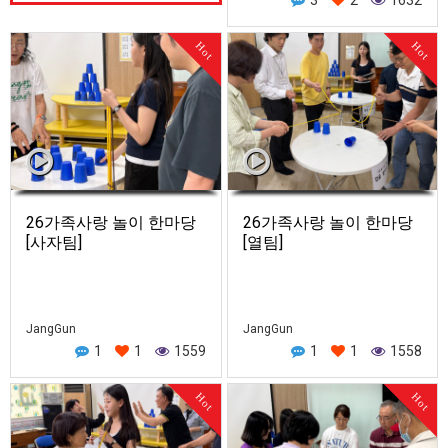
가족사랑의 날 정광현 집사님이
교회 어르신들의 신실한 신앙…
Hot
Hot
26가족사랑 놀이 한마당
26가족사랑 놀이 한마당
[사자팀]
[열팀]
JangGun
JangGun
1
1
1559
1
1
1558
Hot
Hot