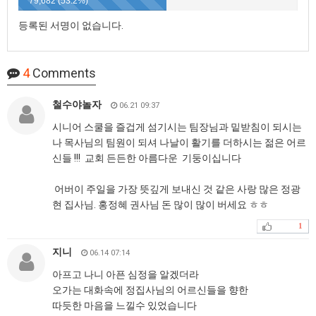
79,682 (53.2%)
등록된 서명이 없습니다.
4
Comments
철수야놀자
06.21 09:37
시니어 스쿨을 즐겁게 섬기시는 팀장님과 밑받침이 되시는
나 목사님의 팀원이 되셔 나날이 활기를 더하시는 젊은 어르
신들 !!! 교회 든든한 아름다운 기둥이십니다
어버이 주일을 가장 뜻깊게 보내신 것 같은 사랑 많은 정광
현 집사님. 홍정혜 권사님 돈 많이 많이 버세요 ㅎㅎ
1
지니
06.14 07:14
아프고 나니 아픈 심정을 알겠더라
오가는 대화속에 정집사님의 어르신들을 향한
따듯한 마음을 느낄수 있었습니다