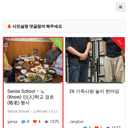
사진설명 댓글참여 해주세요
Now
Hot
Senior School – 노
26 가족사랑 놀이 한마당
(Know) 인(人)학교 경로
(敬老) 행사
Senior School – 노(Know) 인(人)
학교 경로(敬老) 행사 오늘
4
4
1375
gamja
JangGun
05.31(주) 가정의 달, 마지막 주일,
3
2
1632