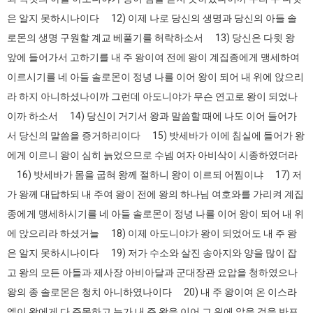
은 알지 못하시나이다 12) 이제 나로 당신의 생명과 당신의 아들 솔
로몬의 생명 구원할 계교 베풀기를 허락하소서 13) 당신은 다윗 왕
앞에 들어가서 고하기를 내 주 왕이여 전에 왕이 계집종에게 맹세하여
이르시기를 네 아들 솔로몬이 정녕 나를 이어 왕이 되어 내 위에 앉으리
라 하지 아니하셨나이까 그런데 아도니야가 무슨 연고로 왕이 되었나
이까 하소서 14) 당신이 거기서 왕과 말씀할 때에 나도 이어 들어가
서 당신의 말씀을 증거하리이다 15) 밧세바가 이에 침실에 들어가 왕
에게 이르니 왕이 심히 늙었으므로 수넴 여자 아비삭이 시종하였더라
16) 밧세바가 몸을 굽혀 왕께 절하니 왕이 이르되 어찜이냐 17) 저
가 왕께 대답하되 내 주여 왕이 전에 왕의 하나님 여호와를 가리켜 계집
종에게 맹세하시기를 네 아들 솔로몬이 정녕 나를 이어 왕이 되어 내 위
에 앉으리라 하셨거늘 18) 이제 아도니야가 왕이 되었어도 내 주 왕
은 알지 못하시나이다 19) 저가 수소와 살진 송아지와 양을 많이 잡
고 왕의 모든 아들과 제사장 아비아달과 군대장관 요압을 청하였으나
왕의 종 솔로몬은 청치 아니하였나이다 20) 내 주 왕이여 온 이스라
엘이 왕에게 다 주목하고 누가 내 주 왕을 이어 그 위에 앉을 것을 반포