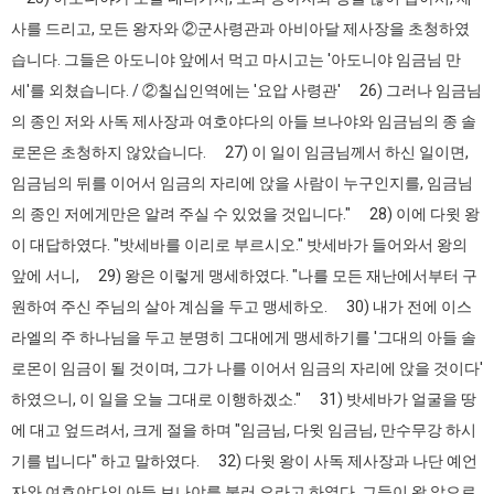
사를 드리고, 모든 왕자와 ②군사령관과 아비아달 제사장을 초청하였
습니다. 그들은 아도니야 앞에서 먹고 마시고는 '아도니야 임금님 만
세'를 외쳤습니다. / ②칠십인역에는 '요압 사령관' 26) 그러나 임금님
의 종인 저와 사독 제사장과 여호야다의 아들 브나야와 임금님의 종 솔
로몬은 초청하지 않았습니다. 27) 이 일이 임금님께서 하신 일이면,
임금님의 뒤를 이어서 임금의 자리에 앉을 사람이 누구인지를, 임금님
의 종인 저에게만은 알려 주실 수 있었을 것입니다." 28) 이에 다윗 왕
이 대답하였다. "밧세바를 이리로 부르시오." 밧세바가 들어와서 왕의
앞에 서니, 29) 왕은 이렇게 맹세하였다. "나를 모든 재난에서부터 구
원하여 주신 주님의 살아 계심을 두고 맹세하오. 30) 내가 전에 이스
라엘의 주 하나님을 두고 분명히 그대에게 맹세하기를 '그대의 아들 솔
로몬이 임금이 될 것이며, 그가 나를 이어서 임금의 자리에 앉을 것이다'
하였으니, 이 일을 오늘 그대로 이행하겠소." 31) 밧세바가 얼굴을 땅
에 대고 엎드려서, 크게 절을 하며 "임금님, 다윗 임금님, 만수무강 하시
기를 빕니다" 하고 말하였다. 32) 다윗 왕이 사독 제사장과 나단 예언
자와 여호야다의 아들 브나야를 불러 오라고 하였다. 그들이 왕 앞으로