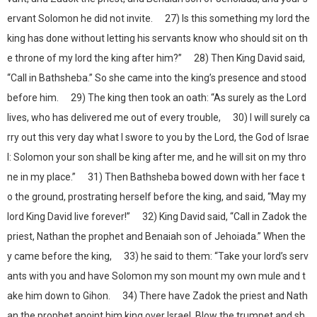
ervant Solomon he did not invite. 27) Is this something my lord the
king has done without letting his servants know who should sit on th
e throne of my lord the king after him?” 28) Then King David said,
“Call in Bathsheba.” So she came into the king’s presence and stood
before him. 29) The king then took an oath: “As surely as the Lord
lives, who has delivered me out of every trouble, 30) I will surely ca
rry out this very day what I swore to you by the Lord, the God of Israe
l: Solomon your son shall be king after me, and he will sit on my thro
ne in my place.” 31) Then Bathsheba bowed down with her face t
o the ground, prostrating herself before the king, and said, “May my
lord King David live forever!” 32) King David said, “Call in Zadok the
priest, Nathan the prophet and Benaiah son of Jehoiada.” When the
y came before the king, 33) he said to them: “Take your lord’s serv
ants with you and have Solomon my son mount my own mule and t
ake him down to Gihon. 34) There have Zadok the priest and Nath
an the prophet anoint him king over Israel. Blow the trumpet and sh