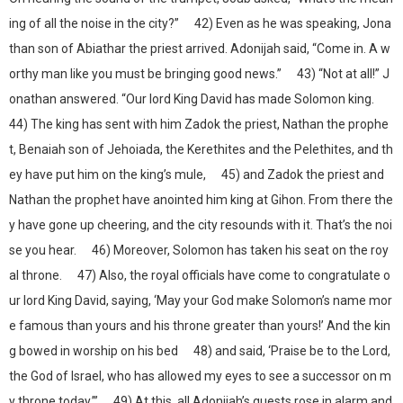
ing of all the noise in the city?” 42) Even as he was speaking, Jona
than son of Abiathar the priest arrived. Adonijah said, “Come in. A w
orthy man like you must be bringing good news.” 43) “Not at all!” J
onathan answered. “Our lord King David has made Solomon king.
44) The king has sent with him Zadok the priest, Nathan the prophe
t, Benaiah son of Jehoiada, the Kerethites and the Pelethites, and th
ey have put him on the king’s mule, 45) and Zadok the priest and
Nathan the prophet have anointed him king at Gihon. From there the
y have gone up cheering, and the city resounds with it. That’s the noi
se you hear. 46) Moreover, Solomon has taken his seat on the roy
al throne. 47) Also, the royal officials have come to congratulate o
ur lord King David, saying, ‘May your God make Solomon’s name mor
e famous than yours and his throne greater than yours!’ And the kin
g bowed in worship on his bed 48) and said, ‘Praise be to the Lord,
the God of Israel, who has allowed my eyes to see a successor on m
y throne today.’” 49) At this, all Adonijah’s guests rose in alarm and