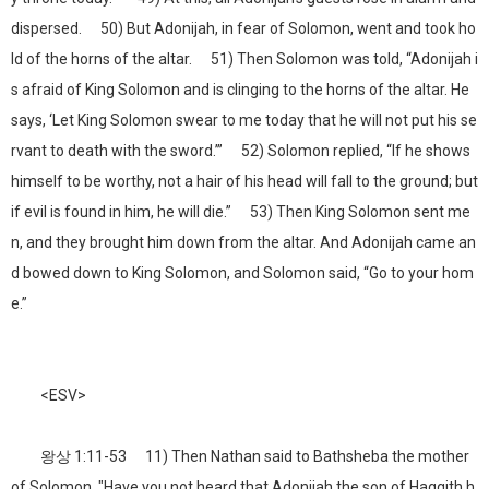
dispersed. 50) But Adonijah, in fear of Solomon, went and took ho
ld of the horns of the altar. 51) Then Solomon was told, “Adonijah i
s afraid of King Solomon and is clinging to the horns of the altar. He
says, ‘Let King Solomon swear to me today that he will not put his se
rvant to death with the sword.’” 52) Solomon replied, “If he shows
himself to be worthy, not a hair of his head will fall to the ground; but
if evil is found in him, he will die.” 53) Then King Solomon sent me
n, and they brought him down from the altar. And Adonijah came an
d bowed down to King Solomon, and Solomon said, “Go to your hom
e.”
<ESV>
왕상 1:11-53 11) Then Nathan said to Bathsheba the mother
of Solomon, "Have you not heard that Adonijah the son of Haggith h