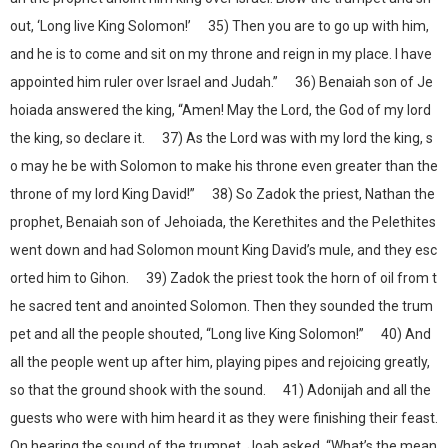
out, ‘Long live King Solomon!’ 35) Then you are to go up with him,
and he is to come and sit on my throne and reign in my place. I have
appointed him ruler over Israel and Judah.” 36) Benaiah son of Je
hoiada answered the king, “Amen! May the Lord, the God of my lord
the king, so declare it. 37) As the Lord was with my lord the king, s
o may he be with Solomon to make his throne even greater than the
throne of my lord King David!” 38) So Zadok the priest, Nathan the
prophet, Benaiah son of Jehoiada, the Kerethites and the Pelethites
went down and had Solomon mount King David’s mule, and they esc
orted him to Gihon. 39) Zadok the priest took the horn of oil from t
he sacred tent and anointed Solomon. Then they sounded the trum
pet and all the people shouted, “Long live King Solomon!” 40) And
all the people went up after him, playing pipes and rejoicing greatly,
so that the ground shook with the sound. 41) Adonijah and all the
guests who were with him heard it as they were finishing their feast.
On hearing the sound of the trumpet, Joab asked, “What’s the mean