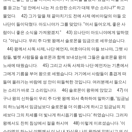
를 듣고는 "성 안에서 나는 저 소란한 소리가 대체 무슨 소리냐?" 하고
물었다. 42) 그가 말을 채 끝마치기도 전에 사제 에비아달의 아들 요
나단이 들이닥쳤다. 아도니야가 그를 맞았다. "어서 들어오게, 좋은 사
람이니 좋은 소식을 가져왔겠지." 43) 요나단이 아도니야에게 말하였
다. "아닙니다. 우리 주 다윗 왕께서 솔로몬을 임금으로 세우셨습니다.
44) 왕께서 사독 사제, 나단 예언자, 여호야다의 아들 브나야, 그렛 사
람들, 벨렛 사람들을 솔로몬과 함께 보내셨는데 그들은 솔로몬을 왕의
노새에 태웠습니다. 45) 그리고 사독 사제와 나단 예언자는 기혼에서
그에게 기름을 부어 왕으로 세웠습니다. 거기에서 사람들이 흥겹게 떠
들며 올라가는 바람에 성 안이 떠들썩한 것입니다. 여러분께서 들으시
는 소리가 바로 그 소리입니다. 46) 솔로몬이 왕위에 앉았고 47) 더
구나 왕의 신하들이 우리 주 다윗 왕께 와서 축하하여 말하기를, '임금님
의 하느님께서 임금님보다 솔로몬을 더 이름나게 하시고 임금님의 치
세보다 그의 치세를 더 빛나게 하시옵기를 빕니다.' 하였습니다. 그러자
왕께서도 친히 침상에서 절을 하시며 48) 이렇게 이르셨습니다. '이
스라엘의 하느님 야훼께서 이 날 내 자식을 나의 왕좌에 앉히시고 또 이