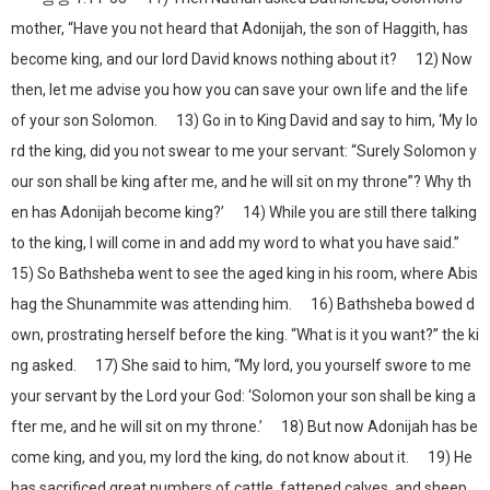
mother, “Have you not heard that Adonijah, the son of Haggith, has
become king, and our lord David knows nothing about it? 12) Now
then, let me advise you how you can save your own life and the life
of your son Solomon. 13) Go in to King David and say to him, ‘My lo
rd the king, did you not swear to me your servant: “Surely Solomon y
our son shall be king after me, and he will sit on my throne”? Why th
en has Adonijah become king?’ 14) While you are still there talking
to the king, I will come in and add my word to what you have said.”
15) So Bathsheba went to see the aged king in his room, where Abis
hag the Shunammite was attending him. 16) Bathsheba bowed d
own, prostrating herself before the king. “What is it you want?” the ki
ng asked. 17) She said to him, “My lord, you yourself swore to me
your servant by the Lord your God: ‘Solomon your son shall be king a
fter me, and he will sit on my throne.’ 18) But now Adonijah has be
come king, and you, my lord the king, do not know about it. 19) He
has sacrificed great numbers of cattle, fattened calves, and sheep,