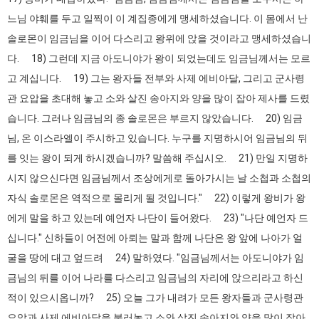
느님 야훼를 두고 일찍이 이 계집종에게 맹세하셨습니다. 이 몸에서 난
솔로몬이 임금님을 이어 다스리고 왕위에 앉을 것이라고 맹세하셨습니
다. 18) 그런데 지금 아도니야가 왕이 되었는데도 임금님께서는 모르
고 계십니다. 19) 그는 왕자들 전부와 사제 에비아달, 그리고 군사령
관 요압을 초대해 놓고 소와 살진 송아지와 양을 많이 잡아 제사를 드렸
습니다. 그러나 임금님의 종 솔로몬은 부르지 않았습니다. 20) 임금
님, 온 이스라엘이 주시하고 있습니다. 누구를 지명하시어 임금님의 뒤
를 잇는 왕이 되게 하시겠습니까? 말씀해 주십시오. 21) 만일 지명하
시지 않으신다면 임금님께서 조상에게로 돌아가시는 날 소첩과 소첩의
자식 솔로몬은 역적으로 몰리게 될 것입니다." 22) 이렇게 왕비가 왕
에게 말을 하고 있는데 예언자 나단이 들어왔다. 23) "나단 예언자 드
십니다." 신하들이 어전에 아뢰는 말과 함께 나단은 왕 앞에 나아가 얼
굴을 땅에 대고 엎드려 24) 말하였다. "임금님께서는 아도니야가 임
금님의 뒤를 이어 나라를 다스리고 임금님의 자리에 앉으리라고 하신
적이 있으시옵니까? 25) 오늘 그가 내려가 모든 왕자들과 군사령관
요압과 사제 에비아달을 불러놓고 소와 살진 송아지와 양을 많이 잡아