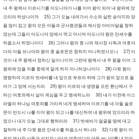
내 주 왕께서 이르시기를 아도니야가 나를 이어 왕이 되어 내 왕위에 앉
으리라 하셨나이까 25) 그가 오늘 내려가서 수소와 살찐 송아지와 양
을 많이 잡고 왕의 모든 아들과 군사령관들과 제사장 아비아달을 청하
였는데 그들이 아도니야 앞에서 먹고 마시며 아도니야 왕은 만세수를
하옵소서 하였나이다 26) 그러나 왕의 종 나와 제사장 사독과 여호야
다의 아들 브나야와 왕의 종 솔로몬은 청하지 아니하였사오니 27) 이
것이 내 주 왕께서 정하신 일이니이까 그런데 왕께서 내 주 왕을 이어 그
왕위에 앉을 자를 종에게 알게 하지 아니하셨나이다 28) 다윗 왕이
명령하여 이르되 밧세바를 내 앞으로 부르라 하매 그가 왕의 앞으로 들
어가 그 앞에 서는지라 29) 왕이 이르되 내 생명을 모든 환난에서 구
하신 여호와께서 살아 계심을 두고 맹세하노라 30) 내가 이전에 이스
라엘의 하나님 여호와를 가리켜 네게 맹세하여 이르기를 네 아들 솔로
몬이 반드시 나를 이어 왕이 되고 나를 대신하여 내 왕위에 앉으리라 하
였으니 내가 오늘 그대로 행하리라 31) 밧세바가 얼굴을 땅에 대고
절하며 내 주 다윗 왕은 만세수를 하옵소서 하니라 32) 다윗 왕이 이
르되 제사장 사독과 선지자 나단과 여호야다의 아들 브나야를 내 앞으