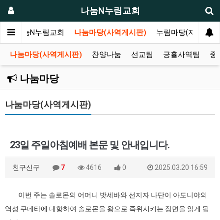
나눔N누림교회
인
나눔N누림교회
나눔마당(사역게시판)
누림마당(자유게시
나눔마당(사역게시판)
찬양나눔
선교팀
긍휼사역팀
중
나눔마당
나눔마당(사역게시판)
23일 주일아침예배 본문 및 안내입니다.
친구신구
7
4616
0
2025.03.20 16:59
이번 주는 솔로몬의 어머니 밧세바와 선지자 나단이 아도니야의
역성 쿠데타에 대항하여 솔로몬을 왕으로 즉위시키는 장면을 읽게 됩