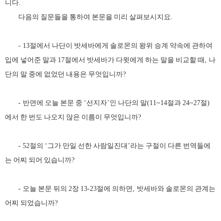
니다
.
다음의 질문들을 통하여 본문을 미리 살펴보시지요
.
절에서 나단이 밧세바에게 솔로몬의 왕위 승계 약속에 관하여
- 13
입에 넣어준 말과
절에서 밧세바가 다윗에게 하는 말을 비교할 때
나
17
,
단의 말 중에 없었던 내용은 무엇입니까
?
반면에 오늘 본문 중
선지자
인 나단의 말
절과
절
-
‘
’
(11~14
24~27
)
에서 한 번도 나오지 않은 이름이 무엇입니까
?
절의
그가 만일 선한 사람일진대
라는 구절이 다른 번역들에
- 52
‘
’
는 어찌 되어 있습니까
?
오늘 본문 뒤의
장
절에 의하면
밧세바와 솔로몬의 관계는
-
2
13-23
,
어찌 되었습니까
?