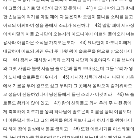
이 그들의 소리로 말미암아 갈라질 듯하니 41) 아도니야와 그와 함께
한 손님들이 먹기를 마칠 때에 다 들은지라 요압이 뿔나팔 소리를 듣고
이르되 어찌하여 성읍 중에서 소리가 요란하냐 42) 말할 때에 제사장
아비아달의 아들 요나단이 오는지라 아도니야가 이르되 들어오라 너는
용사라 아름다운 소식을 가져오는도다 43) 요나단이 아도니야에게
대답하여 이르되 과연 우리 주 다윗 왕이 솔로몬을 왕으로 삼으셨나이
다 44) 왕께서 제사장 사독과 선지자 나단과 여호야다의 아들 브나야
와 그렛 사람과 블렛 사람을 솔로몬과 함께 보내셨는데 그들 무리가 왕
의 노새에 솔로몬을 태워다가 45) 제사장 사독과 선지자 나단이 기혼
에서 기름을 부어 왕으로 삼고 무리가 그 곳에서 올라오며 즐거워하므
로 성읍이 진동하였나니 당신들에게 들린 소리가 이것이라 46) 또 솔
로몬도 왕좌에 앉아 있고 47) 왕의 신하들도 와서 우리 주 다윗 왕에
게 축복하여 이르기를 왕의 하나님이 솔로몬의 이름을 왕의 이름보다
더 아름답게 하시고 그의 왕위를 왕의 위보다 크게 하시기를 원하나이
다 하매 왕이 침상에서 몸을 굽히고 48) 또한 이르시기를 이스라엘의
하나님 여호와를 찬송하리로다 여호와께서 오늘 내 왕위에 앉을 자를