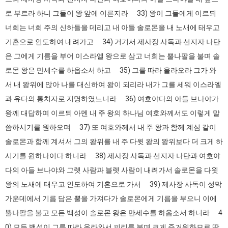
로 부르라 하니 그들이 왕 앞에 이른지라 33) 왕이 그들에게 이르되
너희는 너희 주의 신하들을 데리고 내 아들 솔로몬을 내 노새에 태우고
기혼으로 인도하여 내려가고 34) 거기서 제사장 사독과 선지자 나단
은 그에게 기름을 부어 이스라엘 왕으로 삼고 너희는 뿔나팔을 불며 솔
로몬 왕은 만세수를 하옵소서 하고 35) 그를 따라 올라오라 그가 와
서 내 왕위에 앉아 나를 대신하여 왕이 되리라 내가 그를 세워 이스라엘
과 유다의 통치자로 지명하였느니라 36) 여호야다의 아들 브나야가
왕께 대답하여 이르되 아멘 내 주 왕의 하나님 여호와께서도 이렇게 말
씀하시기를 원하오며 37) 또 여호와께서 내 주 왕과 함께 계심 같이
솔로몬과 함께 계셔서 그의 왕위를 내 주 다윗 왕의 왕위보다 더 크게 하
시기를 원하나이다 하니라 38) 제사장 사독과 선지자 나단과 여호야
다의 아들 브나야와 그렛 사람과 블렛 사람이 내려가서 솔로몬을 다윗
왕의 노새에 태우고 인도하여 기혼으로 가서 39) 제사장 사독이 성막
가운데에서 기름 담은 뿔을 가져다가 솔로몬에게 기름을 부으니 이에
뿔나팔을 불고 모든 백성이 솔로몬 왕은 만세수를 하옵소서 하니라 4
0) 모든 백성이 그를 따라 올라와서 피리를 불며 크게 즐거워하므로 땅