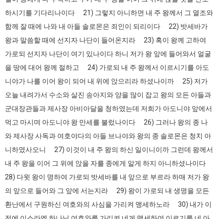
하시기를 기다리나이다 21) 그렇지 아니하면 내 주 왕께서 그 열조와
함께 잘 때에 나와 내 아들 솔로몬은 죄인이 되리이다 22) 밧세바가
왕과 말씀할 때에 선지자 나단이 들어온지라 23) 혹이 왕께 고하여
가로되 선지자 나단이 여기 있나이다 하니 저가 왕 앞에 들어와서 얼굴
을 땅에 대어 왕께 절하고 24) 가로되 내 주 왕께서 이르시기를 아도
니야가 나를 이어 왕이 되어 내 위에 앉으리라 하셨나이까 25) 저가
오늘 내려가서 수소와 살진 송아지와 양을 많이 잡고 왕의 모든 아들과
군대장관들과 제사장 아비아달을 청하였는데 저희가 아도니야 앞에서
먹고 마시며 아도니야 왕 만세를 불렀나이다 26) 그러나 왕의 종 나
와 제사장 사독과 여호야다의 아들 브나야와 왕의 종 솔로몬은 청치 아
니하였사오니 27) 이것이 내 주 왕의 하신 일이니이까 그런데 왕께서
내 주 왕을 이어 그 위에 앉을 자를 종에게 알게 하지 아니하셨나이다
28) 다윗 왕이 명하여 가로되 밧세바를 내 앞으로 부르라 하매 저가 왕
의 앞으로 들어와 그 앞에 서는지라 29) 왕이 가로되 내 생명을 모든
환난에서 구원하신 여호와의 사심을 가리켜 맹세하노라 30) 내가 이
전에 이스라엘 하나님 여호와를 가리켜 네게 맹세하여 이르기를 네 아