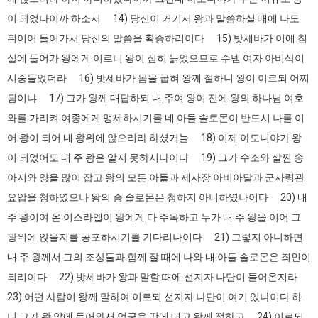
이 되었나이까 하소서 14) 당신이 거기서 왕과 말씀하실 때에 나도
뒤이어 들어가서 당신의 말씀을 확증하리이다 15) 밧세바가 이에 침
실에 들어가 왕에게 이르니 왕이 심히 늙었으므로 수넴 여자 아비삭이
시중들었더라 16) 밧세바가 몸을 굽혀 왕께 절하니 왕이 이르되 어찌
됨이냐 17) 그가 왕께 대답하되 내 주여 왕이 전에 왕의 하나님 여호
와를 가리켜 여종에게 맹세하시기를 네 아들 솔로몬이 반드시 나를 이
어 왕이 되어 내 왕위에 앉으리라 하셨거늘 18) 이제 아도니야가 왕
이 되었어도 내 주 왕은 알지 못하시나이다 19) 그가 수소와 살찐 송
아지와 양을 많이 잡고 왕의 모든 아들과 제사장 아비아달과 군사령관
요압을 청하였으나 왕의 종 솔로몬은 청하지 아니하였나이다 20) 내
주 왕이여 온 이스라엘이 왕에게 다 주목하고 누가 내 주 왕을 이어 그
왕위에 앉을지를 공포하시기를 기다리나이다 21) 그렇지 아니하면
내 주 왕께서 그의 조상들과 함께 잘 때에 나와 내 아들 솔로몬은 죄인이
되리이다 22) 밧세바가 왕과 말할 때에 선지자 나단이 들어온지라
23) 어떤 사람이 왕께 말하여 이르되 선지자 나단이 여기 있나이다 하
니 그가 왕 앞에 들어와서 얼굴을 땅에 대고 왕께 절하고 24) 이르되