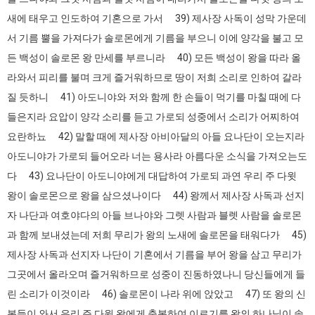
새에 태우고 인도하여 기혼으로 가서 39) 제사장 사독이 성막 가운데
서 기름 뿔을 가져다가 솔로몬에게 기름을 부으니 이에 양각을 불고 모
든 백성이 솔로몬 왕 만세를 부르니라 40) 모든 백성이 왕을 따라 올
라와서 피리를 불며 크게 즐거워하므로 땅이 저희 소리로 인하여 갈라
질 듯하니 41) 아도니야와 저와 함께 한 손들이 먹기를 마칠 때에 다
들은지라 요압이 양각 소리를 듣고 가로되 성중에서 소리가 어찌하여
요란하뇨 42) 말할 때에 제사장 아비아달의 아들 요나단이 오는지라
아도니야가 가로되 들어오라 너는 용사라 아름다운 소식을 가져오는도
다 43) 요나단이 아도니야에게 대답하여 가로되 과연 우리 주 다윗
왕이 솔로몬으로 왕을 삼으셨나이다 44) 왕께서 제사장 사독과 선지
자 나단과 여호야다의 아들 브나야와 그렛 사람과 블렛 사람을 솔로몬
과 함께 보내셨는데 저희 무리가 왕의 노새에 솔로몬을 태워다가 45)
제사장 사독과 선지자 나단이 기혼에서 기름을 부어 왕을 삼고 무리가
그곳에서 올라오며 즐거워하므로 성중이 진동하였나니 당신들에게 들
린 소리가 이것이라 46) 솔로몬이 나라 위에 앉았고 47) 또 왕의 신
복들이 와서 우리 주 다윗 왕에게 축복하여 이르기를 왕의 하나님이 솔