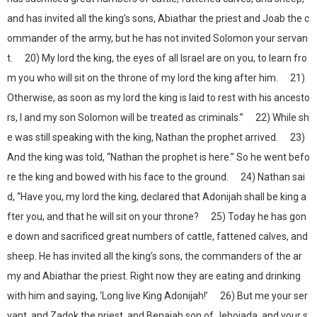
and has invited all the king’s sons, Abiathar the priest and Joab the c
ommander of the army, but he has not invited Solomon your servan
t. 20) My lord the king, the eyes of all Israel are on you, to learn fro
m you who will sit on the throne of my lord the king after him. 21)
Otherwise, as soon as my lord the king is laid to rest with his ancesto
rs, I and my son Solomon will be treated as criminals.” 22) While sh
e was still speaking with the king, Nathan the prophet arrived. 23)
And the king was told, “Nathan the prophet is here.” So he went befo
re the king and bowed with his face to the ground. 24) Nathan sai
d, “Have you, my lord the king, declared that Adonijah shall be king a
fter you, and that he will sit on your throne? 25) Today he has gon
e down and sacrificed great numbers of cattle, fattened calves, and
sheep. He has invited all the king’s sons, the commanders of the ar
my and Abiathar the priest. Right now they are eating and drinking
with him and saying, ‘Long live King Adonijah!’ 26) But me your ser
vant, and Zadok the priest, and Benaiah son of Jehoiada, and your s