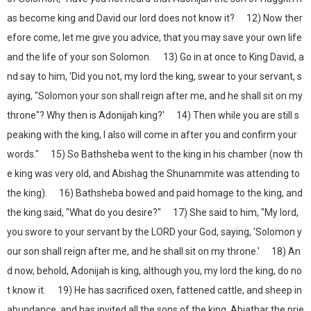
as become king and David our lord does not know it? 12) Now ther
efore come, let me give you advice, that you may save your own life
and the life of your son Solomon. 13) Go in at once to King David, a
nd say to him, 'Did you not, my lord the king, swear to your servant, s
aying, "Solomon your son shall reign after me, and he shall sit on my
throne"? Why then is Adonijah king?' 14) Then while you are still s
peaking with the king, I also will come in after you and confirm your
words." 15) So Bathsheba went to the king in his chamber (now th
e king was very old, and Abishag the Shunammite was attending to
the king). 16) Bathsheba bowed and paid homage to the king, and
the king said, "What do you desire?" 17) She said to him, "My lord,
you swore to your servant by the LORD your God, saying, 'Solomon y
our son shall reign after me, and he shall sit on my throne.' 18) An
d now, behold, Adonijah is king, although you, my lord the king, do no
t know it. 19) He has sacrificed oxen, fattened cattle, and sheep in
abundance, and has invited all the sons of the king, Abiathar the prie