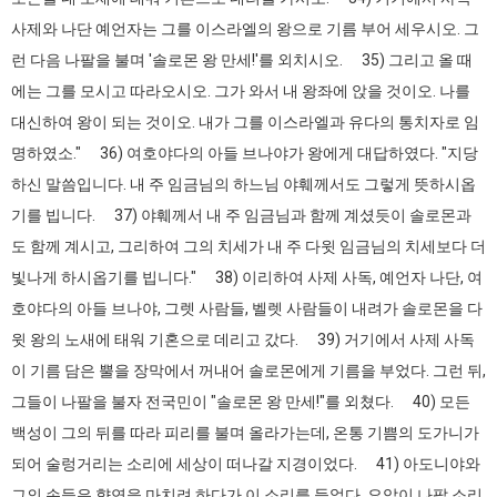
사제와 나단 예언자는 그를 이스라엘의 왕으로 기름 부어 세우시오. 그
런 다음 나팔을 불며 '솔로몬 왕 만세!'를 외치시오. 35) 그리고 올 때
에는 그를 모시고 따라오시오. 그가 와서 내 왕좌에 앉을 것이오. 나를
대신하여 왕이 되는 것이오. 내가 그를 이스라엘과 유다의 통치자로 임
명하였소." 36) 여호야다의 아들 브나야가 왕에게 대답하였다. "지당
하신 말씀입니다. 내 주 임금님의 하느님 야훼께서도 그렇게 뜻하시옵
기를 빕니다. 37) 야훼께서 내 주 임금님과 함께 계셨듯이 솔로몬과
도 함께 계시고, 그리하여 그의 치세가 내 주 다윗 임금님의 치세보다 더
빛나게 하시옵기를 빕니다." 38) 이리하여 사제 사독, 예언자 나단, 여
호야다의 아들 브나야, 그렛 사람들, 벨렛 사람들이 내려가 솔로몬을 다
윗 왕의 노새에 태워 기혼으로 데리고 갔다. 39) 거기에서 사제 사독
이 기름 담은 뿔을 장막에서 꺼내어 솔로몬에게 기름을 부었다. 그런 뒤,
그들이 나팔을 불자 전국민이 "솔로몬 왕 만세!"를 외쳤다. 40) 모든
백성이 그의 뒤를 따라 피리를 불며 올라가는데, 온통 기쁨의 도가니가
되어 술렁거리는 소리에 세상이 떠나갈 지경이었다. 41) 아도니야와
그의 손들은 향연을 마치려 하다가 이 소리를 들었다. 요압이 나팔 소리