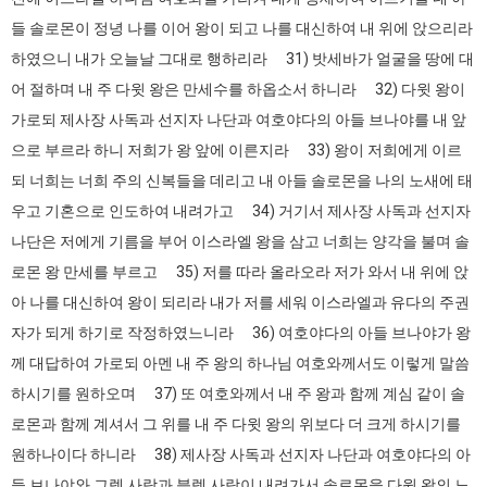
들 솔로몬이 정녕 나를 이어 왕이 되고 나를 대신하여 내 위에 앉으리라
하였으니 내가 오늘날 그대로 행하리라 31) 밧세바가 얼굴을 땅에 대
어 절하며 내 주 다윗 왕은 만세수를 하옵소서 하니라 32) 다윗 왕이
가로되 제사장 사독과 선지자 나단과 여호야다의 아들 브나야를 내 앞
으로 부르라 하니 저희가 왕 앞에 이른지라 33) 왕이 저희에게 이르
되 너희는 너희 주의 신복들을 데리고 내 아들 솔로몬을 나의 노새에 태
우고 기혼으로 인도하여 내려가고 34) 거기서 제사장 사독과 선지자
나단은 저에게 기름을 부어 이스라엘 왕을 삼고 너희는 양각을 불며 솔
로몬 왕 만세를 부르고 35) 저를 따라 올라오라 저가 와서 내 위에 앉
아 나를 대신하여 왕이 되리라 내가 저를 세워 이스라엘과 유다의 주권
자가 되게 하기로 작정하였느니라 36) 여호야다의 아들 브나야가 왕
께 대답하여 가로되 아멘 내 주 왕의 하나님 여호와께서도 이렇게 말씀
하시기를 원하오며 37) 또 여호와께서 내 주 왕과 함께 계심 같이 솔
로몬과 함께 계셔서 그 위를 내 주 다윗 왕의 위보다 더 크게 하시기를
원하나이다 하니라 38) 제사장 사독과 선지자 나단과 여호야다의 아
들 브나야와 그렛 사람과 블렛 사람이 내려가서 솔로몬을 다윗 왕의 노