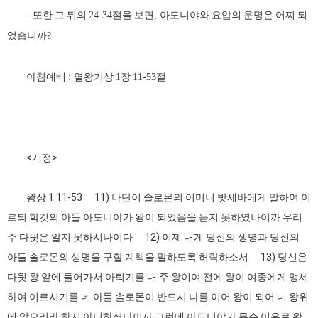
또한 그 뒤의
절을 보면
아도니야와 요압의 운명은 어찌 되
-
24-34
,
었습니까
?
아침예배
열왕기상
장
절
:
1
11-53
<개정>
왕상 1:11-53 11) 나단이 솔로몬의 어머니 밧세바에게 말하여 이
르되 학깃의 아들 아도니야가 왕이 되었음을 듣지 못하였나이까 우리
주 다윗은 알지 못하시나이다 12) 이제 내게 당신의 생명과 당신의
아들 솔로몬의 생명을 구할 계책을 말하도록 허락하소서 13) 당신은
다윗 왕 앞에 들어가서 아뢰기를 내 주 왕이여 전에 왕이 여종에게 맹세
하여 이르시기를 네 아들 솔로몬이 반드시 나를 이어 왕이 되어 내 왕위
에 앉으리라 하지 아니하셨나이까 그런데 아도니야가 무슨 이유로 왕