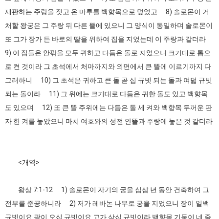
재판하는 주랑을 짓고 온 마루를 백향목으로 덮었고 8) 솔로몬이 거
처할 왕궁은 그 주랑 뒤 다른 뜰에 있으니 그 양식이 동일하며 솔로몬이
또 그가 장가 든 바로의 딸을 위하여 집을 지었는데 이 주랑과 같더라
9) 이 집들은 안팎을 모두 귀하고 다듬은 돌로 지었으니 크기대로 톱으
로 켠 것이라 그 초석에서 처마까지와 외면에서 큰 뜰에 이르기까지 다
그러하니 10) 그 초석은 귀하고 큰 돌 곧 십 규빗 되는 돌과 여덟 규빗
되는 돌이라 11) 그 위에는 크기대로 다듬은 귀한 돌도 있고 백향목
도 있으며 12) 또 큰 뜰 주위에는 다듬은 돌 세 켜와 백향목 두꺼운 판
자 한 켜를 놓았으니 마치 여호와의 성전 안뜰과 주랑에 놓은 것 같더라
<개역>
왕상 7:1-12 1) 솔로몬이 자기의 궁을 십삼 년 동안 건축하여 그
전부를 준공하니라 2) 저가 레바논 나무로 궁을 지었으니 장이 일백
규빗이요 광이 오십 규빗이요 고가 삼십 규빗이라 백향목 기둥이 네 줄