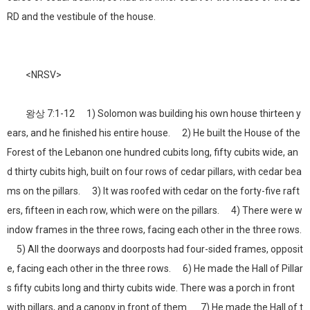
RD and the vestibule of the house.
<NRSV>
왕상 7:1-12 1) Solomon was building his own house thirteen y
ears, and he finished his entire house. 2) He built the House of the
Forest of the Lebanon one hundred cubits long, fifty cubits wide, an
d thirty cubits high, built on four rows of cedar pillars, with cedar bea
ms on the pillars. 3) It was roofed with cedar on the forty-five raft
ers, fifteen in each row, which were on the pillars. 4) There were w
indow frames in the three rows, facing each other in the three rows.
5) All the doorways and doorposts had four-sided frames, opposit
e, facing each other in the three rows. 6) He made the Hall of Pillar
s fifty cubits long and thirty cubits wide. There was a porch in front
with pillars, and a canopy in front of them. 7) He made the Hall of t