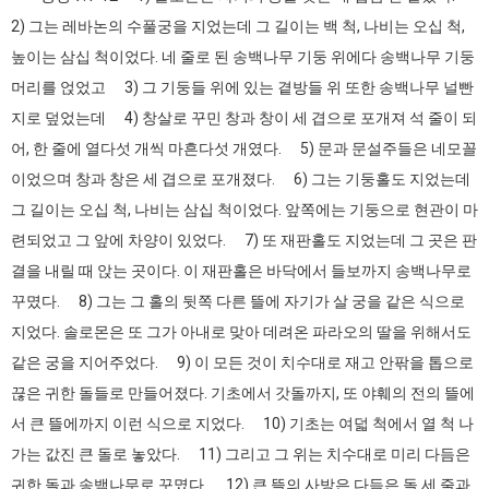
2) 그는 레바논의 수풀궁을 지었는데 그 길이는 백 척, 나비는 오십 척,
높이는 삼십 척이었다. 네 줄로 된 송백나무 기둥 위에다 송백나무 기둥
머리를 얹었고 3) 그 기둥들 위에 있는 곁방들 위 또한 송백나무 널빤
지로 덮었는데 4) 창살로 꾸민 창과 창이 세 겹으로 포개져 석 줄이 되
어, 한 줄에 열다섯 개씩 마흔다섯 개였다. 5) 문과 문설주들은 네모꼴
이었으며 창과 창은 세 겹으로 포개졌다. 6) 그는 기둥홀도 지었는데
그 길이는 오십 척, 나비는 삼십 척이었다. 앞쪽에는 기둥으로 현관이 마
련되었고 그 앞에 차양이 있었다. 7) 또 재판홀도 지었는데 그 곳은 판
결을 내릴 때 앉는 곳이다. 이 재판홀은 바닥에서 들보까지 송백나무로
꾸몄다. 8) 그는 그 홀의 뒷쪽 다른 뜰에 자기가 살 궁을 같은 식으로
지었다. 솔로몬은 또 그가 아내로 맞아 데려온 파라오의 딸을 위해서도
같은 궁을 지어주었다. 9) 이 모든 것이 치수대로 재고 안팎을 톱으로
끊은 귀한 돌들로 만들어졌다. 기초에서 갓돌까지, 또 야훼의 전의 뜰에
서 큰 뜰에까지 이런 식으로 지었다. 10) 기초는 여덟 척에서 열 척 나
가는 값진 큰 돌로 놓았다. 11) 그리고 그 위는 치수대로 미리 다듬은
귀한 돌과 송백나무로 꾸몄다. 12) 큰 뜰의 사방은 다듬은 돌 세 줄과