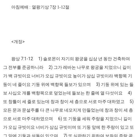
아침예배
열왕기상
장
절
:
7
1-12
<개정>
왕상 7:1-12 1) 솔로몬이 자기의 왕궁을 십삼 년 동안 건축하여
그 전부를 준공하니라 2) 그가 레바논 나무로 왕궁을 지었으니 길이
가 백 규빗이요 너비가 오십 규빗이요 높이가 삼십 규빗이라 백향목 기
둥이 네 줄이요 기둥 위에 백향목 들보가 있으며 3) 기둥 위에 있는 들
보 사십오 개를 백향목으로 덮었는데 들보는 한 줄에 열 다섯이요 4)
또 창틀이 세 줄로 있는데 창과 창이 세 층으로 서로 마주 대하였고 5)
모든 문과 문설주를 다 큰 나무로 네모지게 만들었는데 창과 창이 세 층
으로 서로 마주 대하였으며 6) 또 기둥을 세워 주랑을 지었으니 길이
가 오십 규빗이요 너비가 삼십 규빗이며 또 기둥 앞에 한 주랑이 있고 또
그 앞에 기둥과 섬돌이 있으며 7) 또 심판하기 위하여 보좌의 주랑 곧