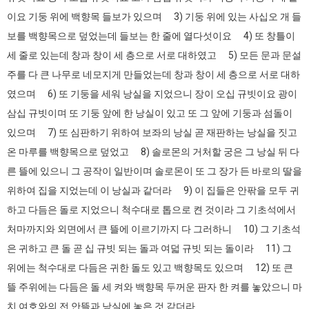
이요 기둥 위에 백향목 들보가 있으며 3) 기둥 위에 있는 사십오 개 들
보를 백향목으로 덮었는데 들보는 한 줄에 열다섯이요 4) 또 창틀이
세 줄로 있는데 창과 창이 세 층으로 서로 대하였고 5) 모든 문과 문설
주를 다 큰 나무로 네모지게 만들었는데 창과 창이 세 층으로 서로 대하
였으며 6) 또 기둥을 세워 낭실을 지었으니 장이 오십 규빗이요 광이
삼십 규빗이며 또 기둥 앞에 한 낭실이 있고 또 그 앞에 기둥과 섬돌이
있으며 7) 또 심판하기 위하여 보좌의 낭실 곧 재판하는 낭실을 짓고
온 마루를 백향목으로 덮었고 8) 솔로몬의 거처할 궁은 그 낭실 뒤 다
른 뜰에 있으니 그 공작이 일반이며 솔로몬이 또 그 장가 든 바로의 딸을
위하여 집을 지었는데 이 낭실과 같더라 9) 이 집들은 안팎을 모두 귀
하고 다듬은 돌로 지었으니 척수대로 톱으로 켠 것이라 그 기초석에서
처마까지와 외면에서 큰 뜰에 이르기까지 다 그러하니 10) 그 기초석
은 귀하고 큰 돌 곧 십 규빗 되는 돌과 여덟 규빗 되는 돌이라 11) 그
위에는 척수대로 다듬은 귀한 돌도 있고 백향목도 있으며 12) 또 큰
뜰 주위에는 다듬은 돌 세 켜와 백향목 두꺼운 판자 한 켜를 놓았으니 마
치 여호와의 전 안뜰과 낭실에 놓은 것 같더라