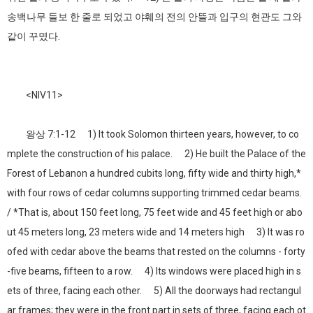
송백나무 들보 한 줄로 되었고 야훼의 전의 안뜰과 입구의 현관도 그와
같이 꾸몄다.
<NIV11>
왕상 7:1-12 1) It took Solomon thirteen years, however, to co
mplete the construction of his palace. 2) He built the Palace of the
Forest of Lebanon a hundred cubits long, fifty wide and thirty high,*
with four rows of cedar columns supporting trimmed cedar beams.
/ *That is, about 150 feet long, 75 feet wide and 45 feet high or abo
ut 45 meters long, 23 meters wide and 14 meters high 3) It was ro
ofed with cedar above the beams that rested on the columns - forty
-five beams, fifteen to a row. 4) Its windows were placed high in s
ets of three, facing each other. 5) All the doorways had rectangul
ar frames; they were in the front part in sets of three, facing each ot