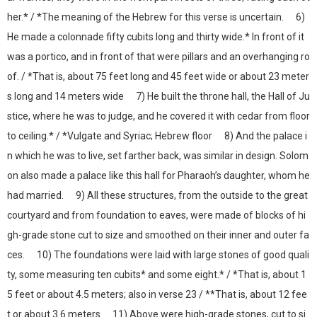
her.* / *The meaning of the Hebrew for this verse is uncertain. 6)
He made a colonnade fifty cubits long and thirty wide.* In front of it
was a portico, and in front of that were pillars and an overhanging ro
of. / *That is, about 75 feet long and 45 feet wide or about 23 meter
s long and 14 meters wide 7) He built the throne hall, the Hall of Ju
stice, where he was to judge, and he covered it with cedar from floor
to ceiling.* / *Vulgate and Syriac; Hebrew floor 8) And the palace i
n which he was to live, set farther back, was similar in design. Solom
on also made a palace like this hall for Pharaoh’s daughter, whom he
had married. 9) All these structures, from the outside to the great
courtyard and from foundation to eaves, were made of blocks of hi
gh-grade stone cut to size and smoothed on their inner and outer fa
ces. 10) The foundations were laid with large stones of good quali
ty, some measuring ten cubits* and some eight.* / *That is, about 1
5 feet or about 4.5 meters; also in verse 23 / **That is, about 12 fee
t or about 3.6 meters 11) Above were high-grade stones, cut to si