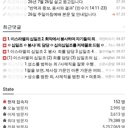
최근게시글
26년 7월 26일 설교 원고입니다.
07.30
최근게시글
“반역과 중보, 용서와 결과” (민수기 14:11-23)
07.26
최근게시글
26일 주일아침예배 본문 및 안내입니다.
07.23
+8
최근댓글
+
1. 이스라엘의 십일조 2. 회막에서 봉사하며 자기들의 죄를 담당 3. 열째 몫. 십일조의 십일조 4. 받은…
까만미수기
08.07
ㅇ 십일조 ㅇ 봉사/ 죄. 담당 ㅇ 십의십일조를 저제물로 드림 ㅇ 흠 없고 아름다운것 ㅇ 죄 / 죽음
지니
08.07
1.이스라엘의 십일조 2. 봉사. 죄를 담당 3.십일조 4 흠 없이 좋은 것 5.죄. 죽음
철수야놀자
08.07
(1) 이스라엘의 십일조 (2) 죄를 담당 (3) 십일조의 십일조 (4) 가장 아름다운 것 (5) 성물을 더…
JangGun
08.06
최근댓글
1.성소를 범하는 죄 /사제직을 잘못 수행한죄 2.진노가 다시는 이스라엘 자손에게 미치지 않는다. 3.모든 …
소은시은맘
08.02
최근댓글
1절을 보면, 제사장 가문인 아론 가문은 어떠한 죄에 대하여 책임을 져야 했습니까? 공동번역으로 살펴보세요.…
ㅈㅇㅅ
08.02
최근댓글
> 성소를 범한 죄, 사제직을 범한 죄 > 여호와의 진노가 다시는 이스라엘 자손에게 미치지 아니하리라 > 주…
덕쭌이
08.02
State
현재 접속자
152 명
오늘 방문자
2,995 명
어제 방문자
3,613 명
최대 방문자
79,388 명
전체 방문자
5,257,069 명