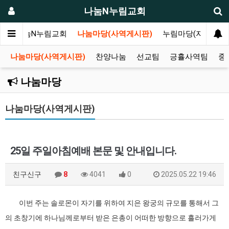
나눔N누림교회
인
나눔N누림교회
나눔마당(사역게시판)
누림마당(자유게시
나눔마당(사역게시판)
찬양나눔
선교팀
긍휼사역팀
중
나눔마당
나눔마당(사역게시판)
25일 주일아침예배 본문 및 안내입니다.
친구신구
8
4041
0
2025.05.22 19:46
이번 주는 솔로몬이 자기를 위하여 지은 왕궁의 규모를 통해서 그
의 초창기에 하나님께로부터 받은 은총이 어떠한 방향으로 흘러가게