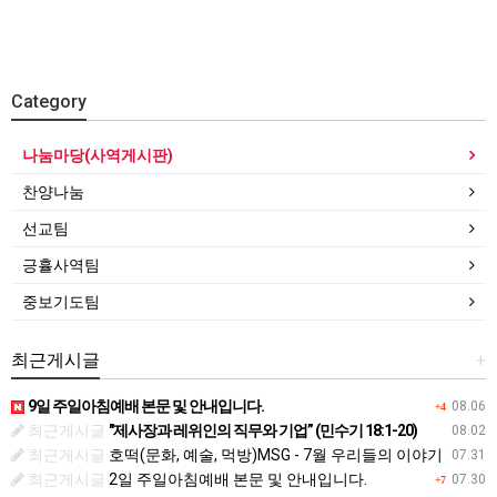
Category
나눔마당(사역게시판)
찬양나눔
선교팀
긍휼사역팀
중보기도팀
최근게시글
+
9일 주일아침예배 본문 및 안내입니다.
08.06
+4
최근게시글
"제사장과 레위인의 직무와 기업” (민수기 18:1-20)
08.02
최근게시글
호떡(문화, 예술, 먹방)MSG - 7월 우리들의 이야기
07.31
최근게시글
2일 주일아침예배 본문 및 안내입니다.
07.30
+7