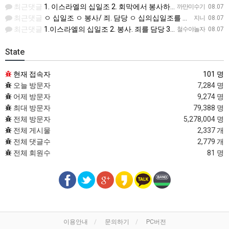
최근댓글
1. 이스라엘의 십일조 2. 회막에서 봉사하며 자기들의 죄를 담당 3. 열째 몫. 십일조의 십일조 4. 받은…
까만미수기
08.07
최근댓글
ㅇ 십일조 ㅇ 봉사/ 죄. 담당 ㅇ 십의십일조를 저제물로 드림 ㅇ 흠 없고 아름다운것 ㅇ 죄 / 죽음
지니
08.07
최근댓글
1.이스라엘의 십일조 2. 봉사. 죄를 담당 3.십일조 4 흠 없이 좋은 것 5.죄. 죽음
철수야놀자
08.07
State
현재 접속자
101 명
오늘 방문자
7,284 명
어제 방문자
9,274 명
최대 방문자
79,388 명
전체 방문자
5,278,004 명
전체 게시물
2,337 개
전체 댓글수
2,779 개
전체 회원수
81 명
이용안내
문의하기
PC버전