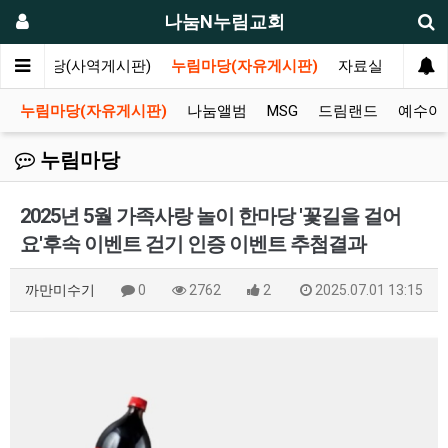
나눔N누림교회
나눔마당(사역게시판)
누림마당(자유게시판)
자료실
누림마당(자유게시판)
나눔앨범
MSG
드림랜드
예수아
누림마당
2025년 5월 가족사랑 놀이 한마당 '꽃길을 걸어
요'후속 이벤트 걷기 인증 이벤트 추첨결과
까만미수기
0
2762
2
2025.07.01 13:15