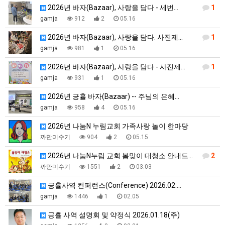
2026년 바자(Bazaar), 사랑을 담다 - 세번…
1
gamja
912
2
05.16
2026년 바자(Bazaar), 사랑을 담다. 사진제…
1
gamja
981
1
05.16
2026년 바자(Bazaar), 사랑을 담다 - 사진제…
1
gamja
931
1
05.16
2026년 긍휼 바자(Bazaar) -- 주님의 은혜…
gamja
958
4
05.16
2026년 나눔N 누림교회 가족사랑 놀이 한마당
까만미수기
904
2
05.15
2026년 나눔N누림 교회 봄맞이 대청소 안내드립니다
2
까만미수기
1551
2
03.03
긍휼사역 컨퍼런스(Conference) 2026.02.…
gamja
1446
1
02.05
긍휼 사역 설명회 및 약정식 2026.01.18(주)