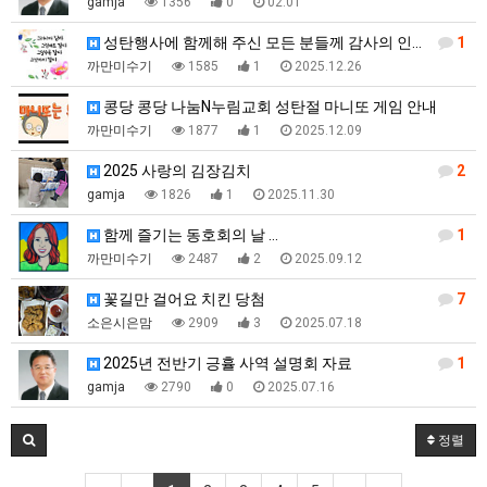
gamja
1356
0
02.01
성탄행사에 함께해 주신 모든 분들께 감사의 인사드립니다…
1
까만미수기
1585
1
2025.12.26
콩당 콩당 나눔N누림교회 성탄절 마니또 게임 안내
까만미수기
1877
1
2025.12.09
2025 사랑의 김장김치
2
gamja
1826
1
2025.11.30
함께 즐기는 동호회의 날 …
1
까만미수기
2487
2
2025.09.12
꽃길만 걸어요 치킨 당첨
7
소은시은맘
2909
3
2025.07.18
2025년 전반기 긍휼 사역 설명회 자료
1
gamja
2790
0
2025.07.16
정렬