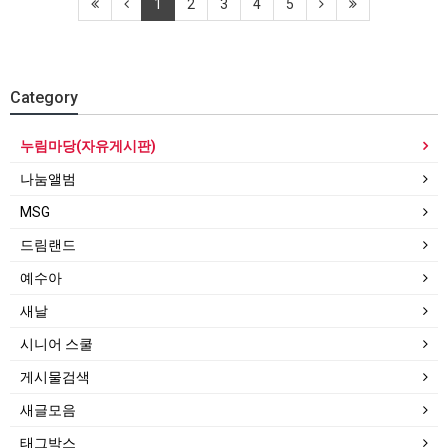
1
2
3
4
5
Category
누림마당(자유게시판)
나눔앨범
MSG
드림랜드
예수아
새날
시니어 스쿨
게시물검색
새글모음
태그박스