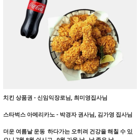
치킨 상품권 - 신임익장로님, 최미영집사님
스타벅스 아메리카노 - 박경자 권사님, 김가영 집사님
더운 여름날 운동 하다가는 오히려 건강을 해칠 수 있
으니 7월 8월 쉬시고, 9월 가을 날, 날 좋은 날