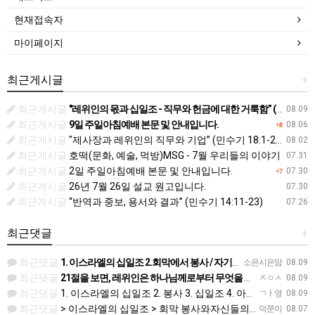
현재접속자
마이페이지
최근게시글
+
최근게시글
"레위인의 몫과 십일조 - 직무와 헌금에 대한 거룩함” (민수기 18:21-32)
08.09
최근게시글
9일 주일아침예배 본문 및 안내입니다.
08.06
+8
최근게시글
"제사장과 레위인의 직무와 기업” (민수기 18:1-20)
08.02
최근게시글
호떡(문화, 예술, 먹방)MSG - 7월 우리들의 이야기
07.31
최근게시글
2일 주일아침예배 본문 및 안내입니다.
07.30
+7
최근게시글
26년 7월 26일 설교 원고입니다.
07.30
최근게시글
“반역과 중보, 용서와 결과” (민수기 14:11-23)
07.26
최근댓글
+
최근댓글
1. 이스라엘의 십일조 2.회막에서 봉사 / 자기들의 죄를 담당 3.십일조 4.아름다운것 5.이스라엘 자손의…
소은시은맘
08.09
최근댓글
21절을 보면, 레위인은 하나님께로부터 무엇을 기업으로 받았습니까? > 이스라엘의 십일조 - 23절에 의하면…
ㅈㅇㅅ
08.09
최근댓글
1. 이스라엘의 십일조 2. 봉사 3. 십일조 4. 아름다운 것, 거룩하게 한 부분 5. 죄를 담당하는 것
ㄱㅏ영
08.09
최근댓글
> 이스라엘의 십일조 > 회막 봉사와자신들의 죄 > 십일조의 십일조 > 가장 좋은 부분 > 성물을 더럽히지 …
덕쭌이
08.07