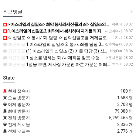
최근댓글
+
> 이스라엘의 십일조 > 회막 봉사와자신들의 죄 > 십일조의 십일조 > 가장 좋은 부분 > 성물을 더럽히지 …
덕쭌이
08.07
1. 이스라엘의 십일조 2. 회막에서 봉사하며 자기들의 죄를 담당 3. 열째 몫. 십일조의 십일조 4. 받은…
까만미수기
08.07
ㅇ 십일조 ㅇ 봉사/ 죄. 담당 ㅇ 십의십일조를 저제물로 드림 ㅇ 흠 없고 아름다운것 ㅇ 죄 / 죽음
지니
08.07
최근댓글
1.이스라엘의 십일조 2. 봉사. 죄를 담당 3.십일조 4 흠 없이 좋은 것 5.죄. 죽음
철수야놀자
08.07
최근댓글
(1) 이스라엘의 십일조 (2) 죄를 담당 (3) 십일조의 십일조 (4) 가장 아름다운 것 (5) 성물을 더…
JangGun
08.06
최근댓글
1.성소를 범하는 죄 /사제직을 잘못 수행한죄 2.진노가 다시는 이스라엘 자손에게 미치지 않는다. 3.모든 …
소은시은맘
08.02
최근댓글
1절을 보면, 제사장 가문인 아론 가문은 어떠한 죄에 대하여 책임을 져야 했습니까? 공동번역으로 살펴보세요.…
ㅈㅇㅅ
08.02
State
현재 접속자
100 명
오늘 방문자
1,688 명
어제 방문자
3,703 명
최대 방문자
79,388 명
전체 방문자
5,259,465 명
전체 게시물
2,336 개
전체 댓글수
2,776 개