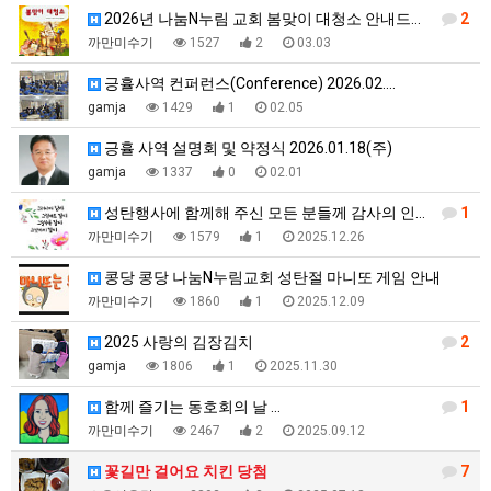
2026년 나눔N누림 교회 봄맞이 대청소 안내드립니다
2
까만미수기
1527
2
03.03
긍휼사역 컨퍼런스(Conference) 2026.02.…
gamja
1429
1
02.05
긍휼 사역 설명회 및 약정식 2026.01.18(주)
gamja
1337
0
02.01
성탄행사에 함께해 주신 모든 분들께 감사의 인사드립니다…
1
까만미수기
1579
1
2025.12.26
콩당 콩당 나눔N누림교회 성탄절 마니또 게임 안내
까만미수기
1860
1
2025.12.09
2025 사랑의 김장김치
2
gamja
1806
1
2025.11.30
함께 즐기는 동호회의 날 …
1
까만미수기
2467
2
2025.09.12
꽃길만 걸어요 치킨 당첨
7