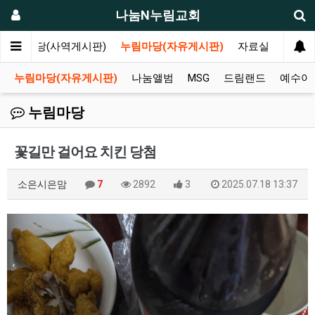
나눔N누림교회
나눔마당(사역게시판)
누림마당(자유게시판)
자료실
누림마당(자유게시판)
나눔앨범
MSG
드림랜드
예수아
누림마당
꽃길만 걸어요 치킨 당첨
소은시은맘
7
2892
3
2025.07.18 13:37