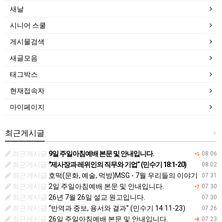
새날
시니어 스쿨
게시물검색
새글모음
태그박스
현재접속자
마이페이지
최근게시글
+
최근게시글
9일 주일아침예배 본문 및 안내입니다.
08.06
+5
최근게시글
"제사장과 레위인의 직무와 기업” (민수기 18:1-20)
08.02
최근게시글
호떡(문화, 예술, 먹방)MSG - 7월 우리들의 이야기
07.31
최근게시글
2일 주일아침예배 본문 및 안내입니다.
07.30
+7
최근게시글
26년 7월 26일 설교 원고입니다.
07.30
최근게시글
“반역과 중보, 용서와 결과” (민수기 14:11-23)
07.26
최근게시글
26일 주일아침예배 본문 및 안내입니다.
07.23
+8