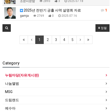
소은시은맘
2893
3
2025.07.18
2025년 전반기 긍휼 사역 설명회 자료
1
gamja
2769
0
2025.07.16
정렬
1
2
3
4
5
Category
누림마당(자유게시판)
나눔앨범
MSG
드림랜드
예수아