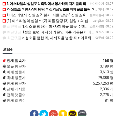
1. 이스라엘의 십일조 2. 회막에서 봉사하며 자기들의 죄를 담당 3. 열째 몫. 십일조의 십일조 4. 받은…
까만미수기
08.07
ㅇ 십일조 ㅇ 봉사/ 죄. 담당 ㅇ 십의십일조를 저제물로 드림 ㅇ 흠 없고 아름다운것 ㅇ 죄 / 죽음
지니
08.07
1.이스라엘의 십일조 2. 봉사. 죄를 담당 3.십일조 4 흠 없이 좋은 것 5.죄. 죽음
철수야놀자
08.07
(1) 이스라엘의 십일조 (2) 죄를 담당 (3) 십일조의 십일조 (4) 가장 아름다운 것 (5) 성물을 더…
JangGun
08.06
최근댓글
1.성소를 범하는 죄 /사제직을 잘못 수행한죄 2.진노가 다시는 이스라엘 자손에게 미치지 않는다. 3.모든 …
소은시은맘
08.02
최근댓글
1절을 보면, 제사장 가문인 아론 가문은 어떠한 죄에 대하여 책임을 져야 했습니까? 공동번역으로 살펴보세요.…
ㅈㅇㅅ
08.02
최근댓글
> 성소를 범한 죄, 사제직을 범한 죄 > 여호와의 진노가 다시는 이스라엘 자손에게 미치지 아니하리라 > 주…
덕쭌이
08.02
State
현재 접속자
168 명
오늘 방문자
3,189 명
어제 방문자
3,613 명
최대 방문자
79,388 명
전체 방문자
5,257,263 명
전체 게시물
2,336 개
전체 댓글수
2,775 개
전체 회원수
81 명