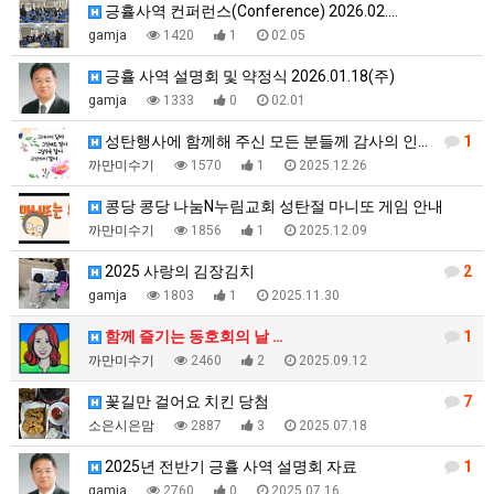
긍휼사역 컨퍼런스(Conference) 2026.02.…
gamja
1420
1
02.05
긍휼 사역 설명회 및 약정식 2026.01.18(주)
gamja
1333
0
02.01
성탄행사에 함께해 주신 모든 분들께 감사의 인사드립니다…
1
까만미수기
1570
1
2025.12.26
콩당 콩당 나눔N누림교회 성탄절 마니또 게임 안내
까만미수기
1856
1
2025.12.09
2025 사랑의 김장김치
2
gamja
1803
1
2025.11.30
함께 즐기는 동호회의 날 …
1
까만미수기
2460
2
2025.09.12
꽃길만 걸어요 치킨 당첨
7
소은시은맘
2887
3
2025.07.18
2025년 전반기 긍휼 사역 설명회 자료
1
gamja
2760
0
2025.07.16