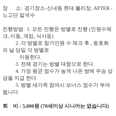
장 소:
경기장소
-
신내동 현대 볼리장
, AFTER -
노고단 칼국수
진행방법:
1.
모든 진행은 방별로 진행
(
인원수체
크
,
이동
,
게임
,
식사등
)
2.
각 방별로 참가인원 수 체크 후
,
동호회
의 날 당일 각 방별로
이동한다
.
3.
전체 경기는 방별 대항으로 한다
.
4.
가장 평균 점수가 높게 나온 방에 우승 상
금을 지급 한다
5. 방별 새가족 참여시 보너스 점수가 부여
됩니다
회 비 : 5,000원 (70세이상 시니어는 없습니다)