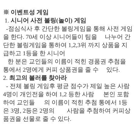
※
이벤트성 게임
1.
시니어 사전 볼링
(
놀이
)
게임
-
점심식사 후 간단한 볼링게임을 통해 사전 게임
을 한다
. 70
세 이상 시니어들이 팀을 나누어 간
단한 볼링게임을 통하여
1,2,3
위 까지 상품을 지
급하고
1
등을 한 시니어
한 분은 교인들의 이름이 적힌 경품권 추첨을
통에서
2
명에게 커피 상품권을 줄 수 있다
.
2.
최고의 볼러를 찾아라
-
전체 볼링 게임후 평균 점수가 제일 높은 사람
4
명이 개인전을 하여
1,2
등한 사람 본인 포함
하여 교인들 의 이름이 적힌 추첨 통에서
1
등
은
3
명
, 2
등은
2
명의 사람을 추첨하여 커피상
품권을 선물로 줄 수 있다
.