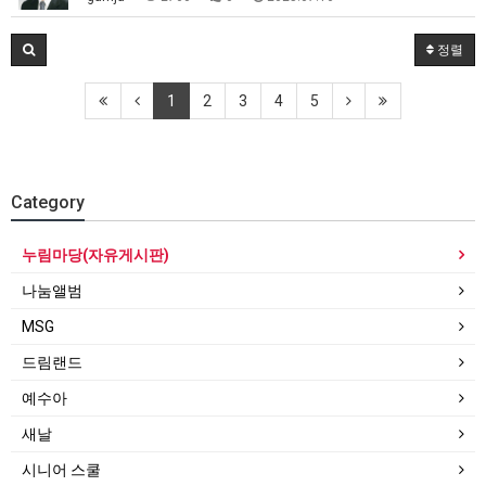
정렬
1
2
3
4
5
Category
누림마당(자유게시판)
나눔앨범
MSG
드림랜드
예수아
새날
시니어 스쿨