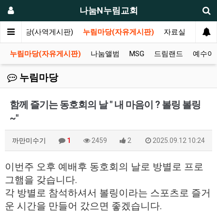
나눔N누림교회
나눔마당(사역게시판)
누림마당(자유게시판)
자료실
누림마당(자유게시판)
나눔앨범
MSG
드림랜드
예수아
누림마당
함께 즐기는 동호회의 날 " 내 마음이 ? 볼링 볼링
~"
까만미수기
1
2459
2
2025.09.12 10:24
이번주 오후 예배후 동호회의 날로 방별로 프로
그햄을 갖습니다.
각 방별로 참석하셔서 볼링이라는 스포츠로 즐거
운 시간을 만들어 갔으면 좋겠습니다.