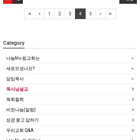
1
2
3
4
5
Category
나눔N누림교회는
새로오셨나요?
담임목사
목사님설교
목회철학
비전나눔(칼럼)
성경 묻고 답하기
우리교회 Q&A