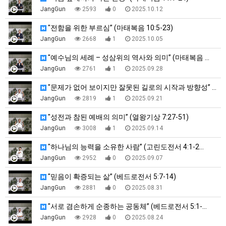
JangGun
2593
0
2025.10.12
"전함을 위한 부르심” (마태복음 10:5-23)
JangGun
2668
1
2025.10.05
"예수님의 세례 – 성삼위의 역사와 의미” (마태복음 …
JangGun
2761
1
2025.09.28
"문제가 없어 보이지만 잘못된 길로의 시작과 방향성” …
JangGun
2819
1
2025.09.21
"성전과 참된 예배의 의미” (열왕기상 7:27-51)
JangGun
3008
1
2025.09.14
"하나님의 능력을 소유한 사람” (고린도전서 4:1-2…
JangGun
2952
0
2025.09.07
"믿음이 확증되는 삶” (베드로전서 5:7-14)
JangGun
2881
0
2025.08.31
"서로 겸손하게 순종하는 공동체” (베드로전서 5:1-…
JangGun
2928
0
2025.08.24