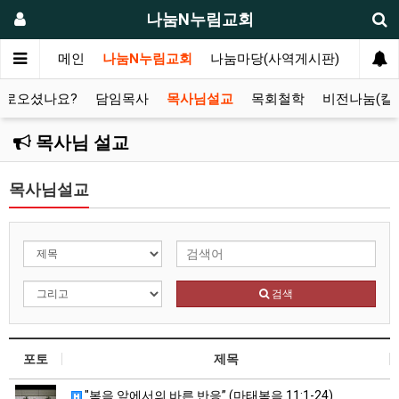
나눔N누림교회
메인
나눔N누림교회
나눔마당(사역게시판)
누림마
새로오셨나요?
담임목사
목사님설교
목회철학
비전나눔(칼
목사님 설교
목사님설교
검색
포토
제목
"복음 앞에서의 바른 반응” (마태복음 11:1-24)