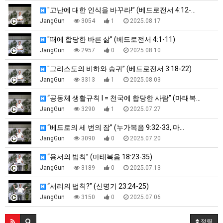
"고난에 대한 인식을 바꾸라!” (베드로전서 4:12-…
JangGun
3054
1
2025.08.17
"때에 합당한 바른 삶” (베드로전서 4:1-11)
JangGun
2957
0
2025.08.10
"그리스도의 비하와 승귀” (베드로전서 3:18-22)
JangGun
3313
1
2025.08.03
“공동체 생활규칙 I = 천국에 합당한 사람” (마태복…
JangGun
3290
1
2025.07.27
“베드로의 세 번의 잠” (누가복음 9:32-33, 마…
JangGun
3090
0
2025.07.20
“용서의 법칙” (마태복음 18:23-35)
JangGun
3189
0
2025.07.13
“서리의 법칙?” (신명기 23:24-25)
JangGun
3150
0
2025.07.06
정렬