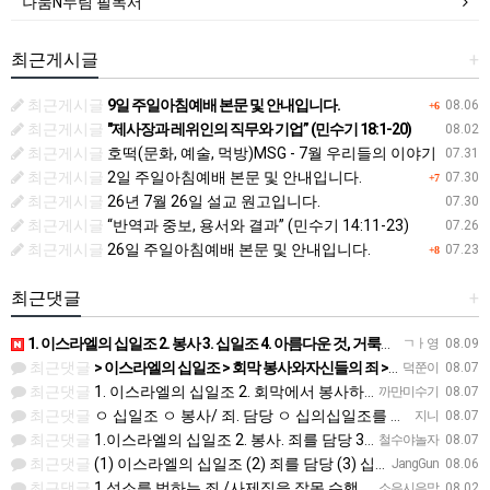
나눔N누림 필독서
최근게시글
+
최근게시글
9일 주일아침예배 본문 및 안내입니다.
08.06
+6
최근게시글
"제사장과 레위인의 직무와 기업” (민수기 18:1-20)
08.02
최근게시글
호떡(문화, 예술, 먹방)MSG - 7월 우리들의 이야기
07.31
최근게시글
2일 주일아침예배 본문 및 안내입니다.
07.30
+7
최근게시글
26년 7월 26일 설교 원고입니다.
07.30
최근게시글
“반역과 중보, 용서와 결과” (민수기 14:11-23)
07.26
최근게시글
26일 주일아침예배 본문 및 안내입니다.
07.23
+8
최근댓글
+
1. 이스라엘의 십일조 2. 봉사 3. 십일조 4. 아름다운 것, 거룩하게 한 부분 5. 죄를 담당하는 것
ㄱㅏ영
08.09
최근댓글
> 이스라엘의 십일조 > 회막 봉사와자신들의 죄 > 십일조의 십일조 > 가장 좋은 부분 > 성물을 더럽히지 …
덕쭌이
08.07
최근댓글
1. 이스라엘의 십일조 2. 회막에서 봉사하며 자기들의 죄를 담당 3. 열째 몫. 십일조의 십일조 4. 받은…
까만미수기
08.07
최근댓글
ㅇ 십일조 ㅇ 봉사/ 죄. 담당 ㅇ 십의십일조를 저제물로 드림 ㅇ 흠 없고 아름다운것 ㅇ 죄 / 죽음
지니
08.07
최근댓글
1.이스라엘의 십일조 2. 봉사. 죄를 담당 3.십일조 4 흠 없이 좋은 것 5.죄. 죽음
철수야놀자
08.07
최근댓글
(1) 이스라엘의 십일조 (2) 죄를 담당 (3) 십일조의 십일조 (4) 가장 아름다운 것 (5) 성물을 더…
JangGun
08.06
최근댓글
1.성소를 범하는 죄 /사제직을 잘못 수행한죄 2.진노가 다시는 이스라엘 자손에게 미치지 않는다. 3.모든 …
소은시은맘
08.02