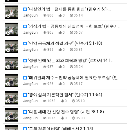
“나실인의 법 – 절제를 통한 헌신” (민수기 6:1-…
JangGun
800
0
06.14
“의심의 법 – 공동체의 신실성에 대한 보호” (민수기…
JangGun
805
0
06.07
“언약 공동체의 성결 의무” (민수기 5:1-10)
JangGun
899
0
05.31
“성령 안에 있는 의와 희락과 평강” (로마서 14:1…
JangGun
937
0
05.24
“레위인의 계수 – 언약 공동체에 필요한 부르심” (민…
JangGun
926
0
05.17
“광야 삶의 기본적인 질서” (민수기 1:1-54)
JangGun
1063
0
05.10
“다음 세대 간 신앙 전수 명령” (시편 78:1-8)
JangGun
1076
0
05.03
“구원 경륜의 비밀” (에베소서 3:1-13)