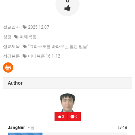
0
설교일자 :
2025.12.07
성경 :
마태복음
설교제목 :
“그리스도를 바라보는 참된 믿음”
성경본문 :
마태복음 16:1-12
Author
3
0
JangGun
Lv.48
프렌드