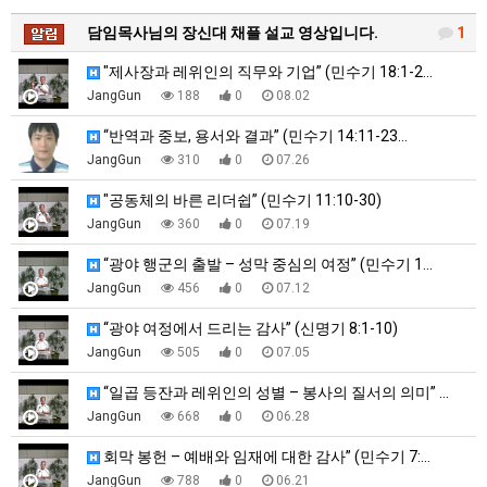
담임목사님의 장신대 채플 설교 영상입니다.
1
"제사장과 레위인의 직무와 기업” (민수기 18:1-2…
JangGun
188
0
08.02
“반역과 중보, 용서와 결과” (민수기 14:11-23…
JangGun
310
0
07.26
"공동체의 바른 리더쉽” (민수기 11:10-30)
JangGun
360
0
07.19
“광야 행군의 출발 – 성막 중심의 여정” (민수기 1…
JangGun
456
0
07.12
“광야 여정에서 드리는 감사” (신명기 8:1-10)
JangGun
505
0
07.05
“일곱 등잔과 레위인의 성별 – 봉사의 질서의 의미” …
JangGun
668
0
06.28
회막 봉헌 – 예배와 임재에 대한 감사” (민수기 7:…
JangGun
788
0
06.21