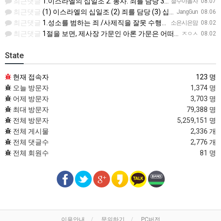
최근댓글
1.이스라엘의 십일조 2. 봉사. 죄를 담당 3.십일조 4 흠 없이 좋은 것 5.죄. 죽음
철수야놀자
08.07
최근댓글
(1) 이스라엘의 십일조 (2) 죄를 담당 (3) 십일조의 십일조 (4) 가장 아름다운 것 (5) 성물을 더…
JangGun
08.06
최근댓글
1.성소를 범하는 죄 /사제직을 잘못 수행한죄 2.진노가 다시는 이스라엘 자손에게 미치지 않는다. 3.모든 …
소은시은맘
08.02
최근댓글
1절을 보면, 제사장 가문인 아론 가문은 어떠한 죄에 대하여 책임을 져야 했습니까? 공동번역으로 살펴보세요.…
ㅈㅇㅅ
08.02
State
현재 접속자
123 명
오늘 방문자
1,374 명
어제 방문자
3,703 명
최대 방문자
79,388 명
전체 방문자
5,259,151 명
전체 게시물
2,336 개
전체 댓글수
2,776 개
전체 회원수
81 명
이용안내
문의하기
PC버전