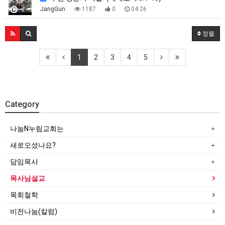
JangGun
1187
0
04.26
정렬
1
2
3
4
5
Category
나눔N누림교회는
새로오셨나요?
담임목사
목사님설교
목회철학
비전나눔(칼럼)