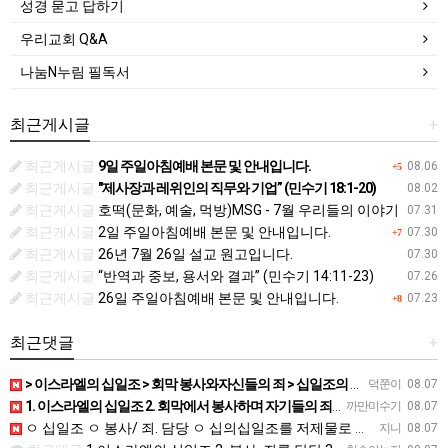
성경 묻고 답하기
우리교회 Q&A
나눔N누림 필독서
최근게시글
+
최근게시글
9일 주일아침예배 본문 및 안내입니다.
08.06
+5
최근게시글
"제사장과 레위인의 직무와 기업” (민수기 18:1-20)
08.02
최근게시글
호떡(문화, 예술, 먹방)MSG - 7월 우리들의 이야기
07.31
최근게시글
2일 주일아침예배 본문 및 안내입니다.
07.30
+7
최근게시글
26년 7월 26일 설교 원고입니다.
07.30
최근게시글
“반역과 중보, 용서와 결과” (민수기 14:11-23)
07.26
최근게시글
26일 주일아침예배 본문 및 안내입니다.
07.23
+8
최근댓글
+
> 이스라엘의 십일조 > 회막 봉사와자신들의 죄 > 십일조의 십일조 > 가장 좋은 부분 > 성물을 더럽히지 …
덕쭌이
08.07
1. 이스라엘의 십일조 2. 회막에서 봉사하며 자기들의 죄를 담당 3. 열째 몫. 십일조의 십일조 4. 받은…
까만미수기
08.07
ㅇ 십일조 ㅇ 봉사/ 죄. 담당 ㅇ 십의십일조를 저제물로 드림 ㅇ 흠 없고 아름다운것 ㅇ 죄 / 죽음
지니
08.07