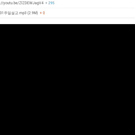
://youtu.be/ZlZDEWJagV4
+ 295
31주일설교.mp3 (2.9M)
+ 0