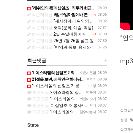
"레위인의 몫과 십일조 - 직무와 헌금에 대한 거룩함” (민수기 18:21-32)
08.09
최근게시글
9일 주일아침예배 본문 및 안내입니다.
08.06
+8
최근게시글
"제사장과 레위인의 직무와 기업” (민수기 18:1-20)
08.02
최근게시글
호떡(문화, 예술, 먹방)MSG - 7월 우리들의 이야기
07.31
최근게시글
2일 주일아침예배 본문 및 안내입니다.
07.30
+7
“언약
최근게시글
26년 7월 26일 설교 원고입니다.
07.30
최근게시글
“반역과 중보, 용서와 결과” (민수기 14:11-23)
07.26
mp
최근댓글
+
1. 이스라엘의 십일조 2.회막에서 봉사 / 자기들의 죄를 담당 3.십일조 4.아름다운것 5.이스라엘 자손의…
소은시은맘
08.09
21절을 보면, 레위인은 하나님께로부터 무엇을 기업으로 받았습니까? > 이스라엘의 십일조 - 23절에 의하면…
ㅈㅇㅅ
08.09
1. 이스라엘의 십일조 2. 봉사 3. 십일조 4. 아름다운 것, 거룩하게 한 부분 5. 죄를 담당하는 것
ㄱㅏ영
08.09
최근댓글
> 이스라엘의 십일조 > 회막 봉사와자신들의 죄 > 십일조의 십일조 > 가장 좋은 부분 > 성물을 더럽히지 …
덕쭌이
08.07
최근댓글
1. 이스라엘의 십일조 2. 회막에서 봉사하며 자기들의 죄를 담당 3. 열째 몫. 십일조의 십일조 4. 받은…
까만미수기
08.07
최근댓글
ㅇ 십일조 ㅇ 봉사/ 죄. 담당 ㅇ 십의십일조를 저제물로 드림 ㅇ 흠 없고 아름다운것 ㅇ 죄 / 죽음
지니
08.07
설교일자
최근댓글
1.이스라엘의 십일조 2. 봉사. 죄를 담당 3.십일조 4 흠 없이 좋은 것 5.죄. 죽음
철수야놀자
08.07
성경 :
State
설교제목