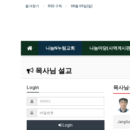
즐겨찾기
RSS 구독
08월 09일(일)
나눔N누림교회
나눔마당(사역게시판
목사님 설교
목사님
Login
JangGu
Login