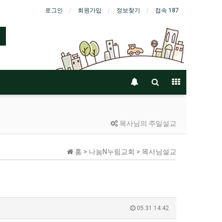
로그인
회원가입
정보찾기
접속 187
목사님의 주일설교
홈 > 나눔N누림교회 > 목사님설교
05.31 14:42