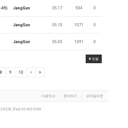
49)
JangGun
05.17
934
0
JangGun
05.10
1071
0
JangGun
05.03
1091
0
정렬
8
9
10
이용안내
문의하기
모바일버전
32-0220, (Fax) 02-432-0330