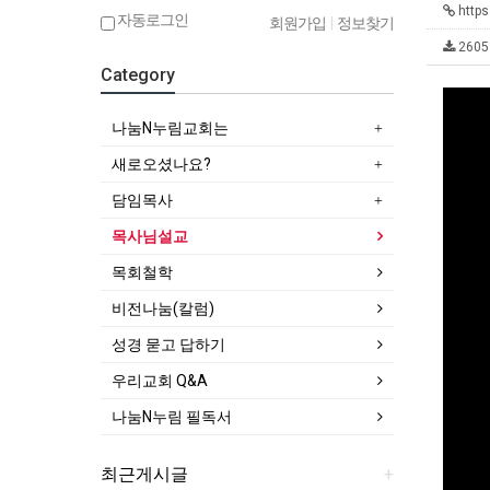
https
자동로그인
회원가입
|
정보찾기
2605
Category
나눔N누림교회는
새로오셨나요?
담임목사
목사님설교
목회철학
비전나눔(칼럼)
성경 묻고 답하기
우리교회 Q&A
나눔N누림 필독서
최근게시글
+