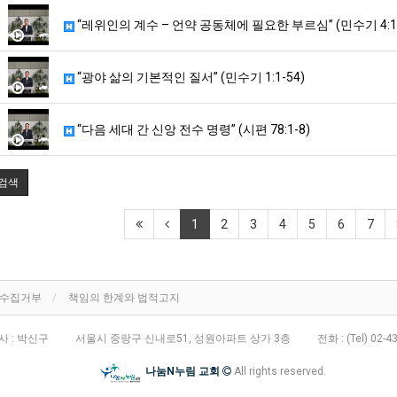
“레위인의 계수 – 언약 공동체에 필요한 부르심” (민수기 4:1-
“광야 삶의 기본적인 질서” (민수기 1:1-54)
“다음 세대 간 신앙 전수 명령” (시편 78:1-8)
검색
1
2
3
4
5
6
7
단수집거부
책임의 한계와 법적고지
 : 박신구
서울시 중랑구 신내로51, 성원아파트 상가 3층
전화 :
(Tel) 02-4
나눔N누림 교회
All rights reserved.