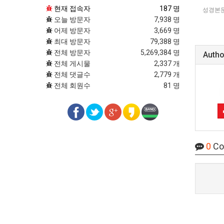
현재 접속자
187 명
성경본문
오늘 방문자
7,938 명
어제 방문자
3,669 명
최대 방문자
79,388 명
전체 방문자
5,269,384 명
Autho
전체 게시물
2,337 개
전체 댓글수
2,779 개
전체 회원수
81 명
0
Co