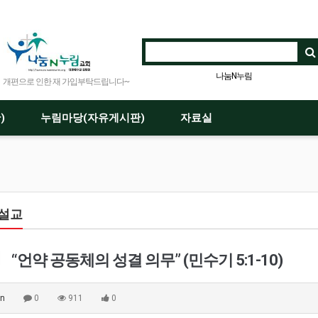
나눔N누림
개편으로 인한 재 가입부탁드립니다~
)
누림마당(자유게시판)
자료실
설교
“언약 공동체의 성결 의무” (민수기 5:1-10)
n
0
911
0