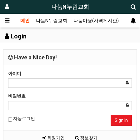
나눔N누림교회
메인
나눔N누림교회
나눔마당(사역게시판)
누림마
Login
Have a Nice Day!
아이디
비밀번호
자동로그인
Sign In
회원가입
정보찾기